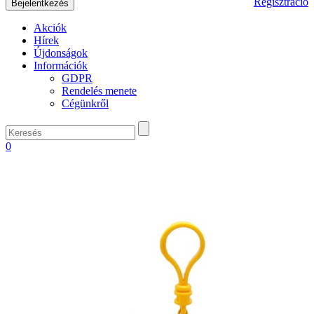
Regisztráció
Akciók
Hírek
Újdonságok
Információk
GDPR
Rendelés menete
Cégünkről
0