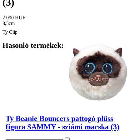
(3)
2 090 HUF
8,5cm
Ty Clip
Hasonló termékek:
Ty Beanie Bouncers pattogó plüss
figura SAMMY - sziámi macska (3)