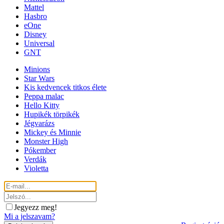
Mattel
Hasbro
eOne
Disney
Universal
GNT
Minions
Star Wars
Kis kedvencek titkos élete
Peppa malac
Hello Kitty
Hupikék törpikék
Jégvarázs
Mickey és Minnie
Monster High
Pókember
Verdák
Violetta
Jegyezz meg!
Mi a jelszavam?