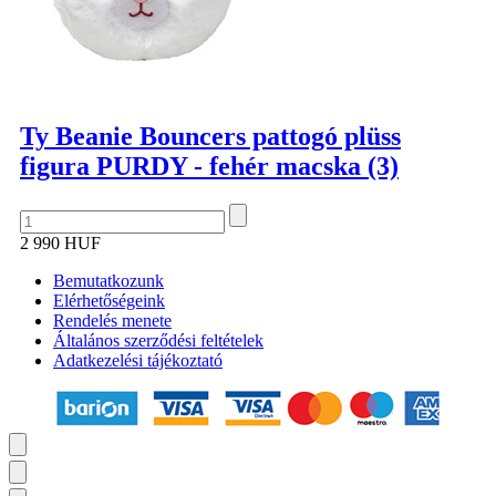
Ty Beanie Bouncers pattogó plüss
figura PURDY - fehér macska (3)
2 990 HUF
Bemutatkozunk
Elérhetőségeink
Rendelés menete
Általános szerződési feltételek
Adatkezelési tájékoztató