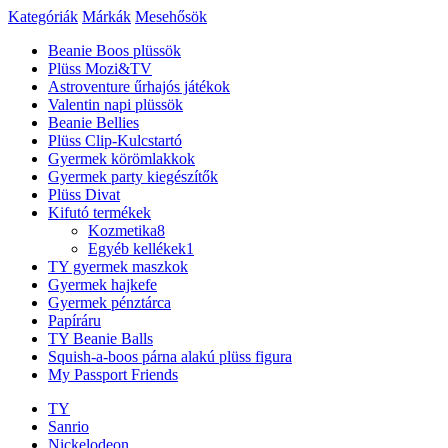
Kategóriák
Márkák
Mesehősök
Beanie Boos plüssök
Plüss Mozi&TV
Astroventure űrhajós játékok
Valentin napi plüssök
Beanie Bellies
Plüss Clip-Kulcstartó
Gyermek körömlakkok
Gyermek party kiegészítők
Plüss Divat
Kifutó termékek
Kozmetika
8
Egyéb kellékek
1
TY gyermek maszkok
Gyermek hajkefe
Gyermek pénztárca
Papíráru
TY Beanie Balls
Squish-a-boos párna alakú plüss figura
My Passport Friends
TY
Sanrio
Nickelodeon