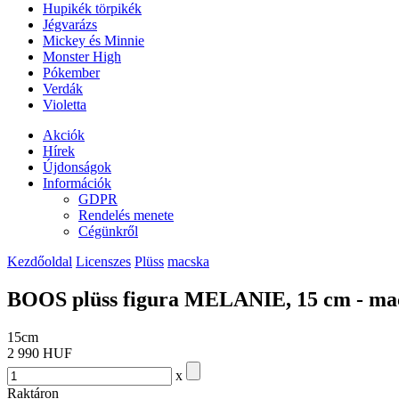
Hupikék törpikék
Jégvarázs
Mickey és Minnie
Monster High
Pókember
Verdák
Violetta
Akciók
Hírek
Újdonságok
Információk
GDPR
Rendelés menete
Cégünkről
Kezdőoldal
Licenszes
Plüss
macska
BOOS plüss figura MELANIE, 15 cm - mac
15cm
2 990 HUF
x
Raktáron