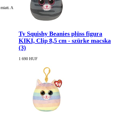
miatt. A
Ty Squishy Beanies plüss figura
KIKI, Clip 8,5 cm - szürke macska
(3)
1 690 HUF