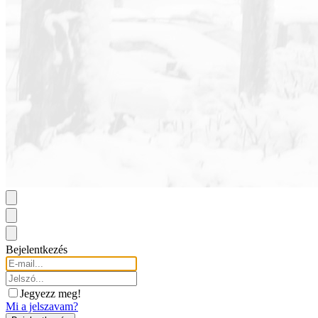
Bejelentkezés
Jegyezz meg!
Mi a jelszavam?