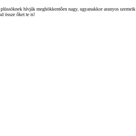
plüssöknek hívják meghökkentően nagy, ugyanakkor aranyos szemeik 
 össze őket te is!