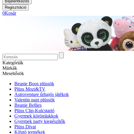
0
Kosár
Kategóriák
Márkák
Mesehősök
Beanie Boos plüssök
Plüss Mozi&TV
Astroventure űrhajós játékok
Valentin napi plüssök
Beanie Bellies
Plüss Clip-Kulcstartó
Gyermek körömlakkok
Gyermek party kiegészítők
Plüss Divat
Kifutó termékek