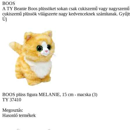
BOOS
A TY Beanie Boos plüssöket sokan csak cukiszemű vagy nagyszemű 
cukiszemű plüssök világszerte nagy kedvenceknek számítanak. Gyűjtsd
Új
BOOS plüss figura MELANIE, 15 cm - macska (3)
TY 37410
Megosztás:
Hasonló termékek