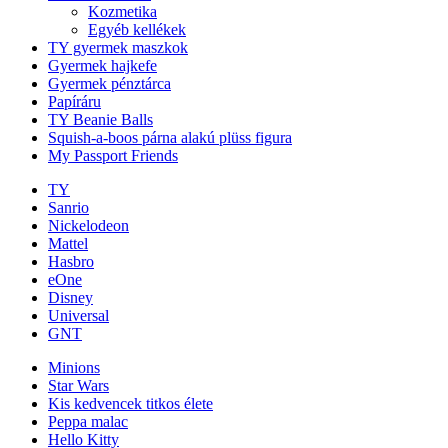
Kozmetika
Egyéb kellékek
TY gyermek maszkok
Gyermek hajkefe
Gyermek pénztárca
Papíráru
TY Beanie Balls
Squish-a-boos párna alakú plüss figura
My Passport Friends
TY
Sanrio
Nickelodeon
Mattel
Hasbro
eOne
Disney
Universal
GNT
Minions
Star Wars
Kis kedvencek titkos élete
Peppa malac
Hello Kitty