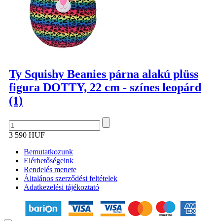
Ty Squishy Beanies párna alakú plüss
figura DOTTY, 22 cm - színes leopárd
(1)
3 590 HUF
Bemutatkozunk
Elérhetőségeink
Rendelés menete
Általános szerződési feltételek
Adatkezelési tájékoztató