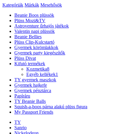
Kategóriák
Márkák
Mesehősök
Beanie Boos plüssök
Plüss Mozi&TV
Astroventure űrhajós játékok
Valentin napi plüssök
Beanie Bellies
Plüss Clip-Kulcstartó
Gyermek körömlakkok
Gyermek party kiegészítők
Plüss Divat
Kifutó termékek
Kozmetika
8
Egyéb kellékek
1
TY gyermek maszkok
Gyermek hajkefe
Gyermek pénztárca
Papíráru
TY Beanie Balls
Squish-a-boos párna alakú plüss figura
My Passport Friends
TY
Sanrio
Nickelodeon