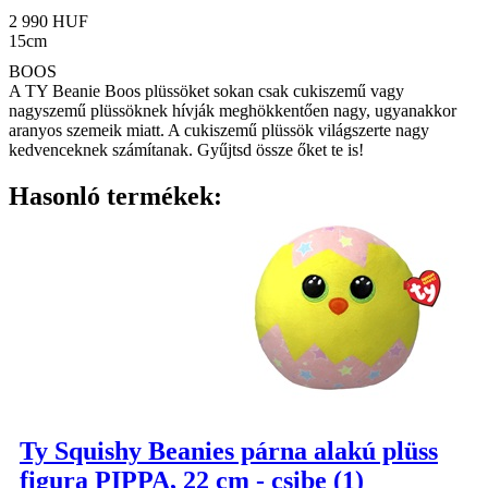
2 990 HUF
15cm
BOOS
A TY Beanie Boos plüssöket sokan csak cukiszemű vagy
nagyszemű plüssöknek hívják meghökkentően nagy, ugyanakkor
aranyos szemeik miatt. A cukiszemű plüssök világszerte nagy
kedvenceknek számítanak. Gyűjtsd össze őket te is!
Hasonló termékek:
Ty Squishy Beanies párna alakú plüss
figura PIPPA, 22 cm - csibe (1)