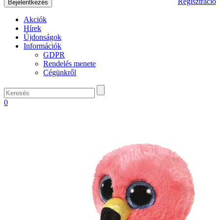
Regisztráció
Akciók
Hírek
Újdonságok
Információk
GDPR
Rendelés menete
Cégünkről
0