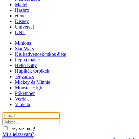
Mattel
Hasbro
eOne
Disney
Universal
GNT
Minions
Star Wars
Kis kedvencek titkos élete
Peppa malac
Hello Kitty
Hupikék törpikék
Jégvarázs
Mickey és Minnie
Monster High
Pókember
Verdák
Violetta
Jegyezz meg!
Mi a jelszavam?