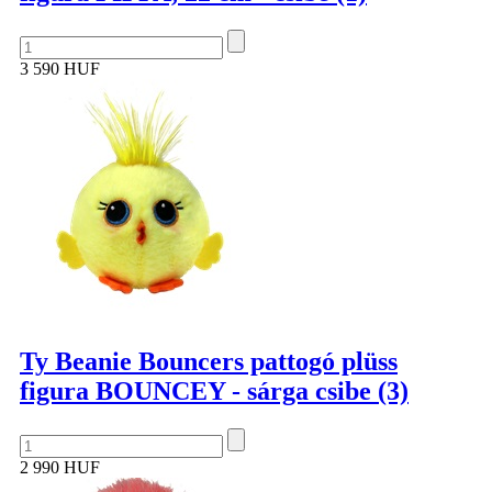
3 590 HUF
Ty Beanie Bouncers pattogó plüss
figura BOUNCEY - sárga csibe (3)
2 990 HUF