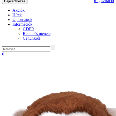
Regisztráció
Akciók
Hírek
Újdonságok
Információk
GDPR
Rendelés menete
Cégünkről
0