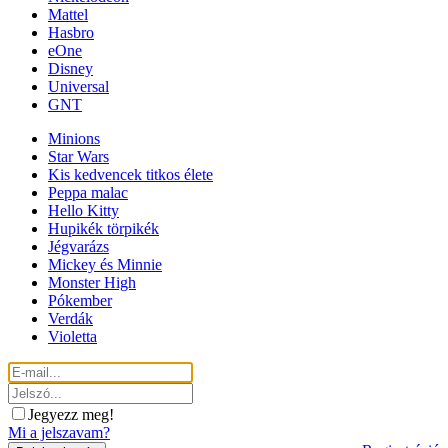
Mattel
Hasbro
eOne
Disney
Universal
GNT
Minions
Star Wars
Kis kedvencek titkos élete
Peppa malac
Hello Kitty
Hupikék törpikék
Jégvarázs
Mickey és Minnie
Monster High
Pókember
Verdák
Violetta
Jegyezz meg!
Mi a jelszavam?