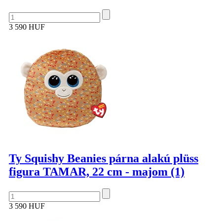
3 590 HUF
Ty Squishy Beanies párna alakú plüss
figura TAMAR, 22 cm - majom (1)
3 590 HUF