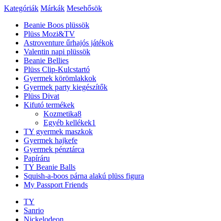
Kategóriák
Márkák
Mesehősök
Beanie Boos plüssök
Plüss Mozi&TV
Astroventure űrhajós játékok
Valentin napi plüssök
Beanie Bellies
Plüss Clip-Kulcstartó
Gyermek körömlakkok
Gyermek party kiegészítők
Plüss Divat
Kifutó termékek
Kozmetika
8
Egyéb kellékek
1
TY gyermek maszkok
Gyermek hajkefe
Gyermek pénztárca
Papíráru
TY Beanie Balls
Squish-a-boos párna alakú plüss figura
My Passport Friends
TY
Sanrio
Nickelodeon