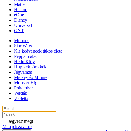
Mattel
Hasbro
eOne
Disney
Universal
GNT
Minions
Star Wars
Kis kedvencek titkos élete
Peppa malac
Hello Kitty
Hupikék törpikék
Jégvarázs
Mickey és Minnie
Monster High
Pókember
Verdák
Violetta
Jegyezz meg!
Mi a jelszavam?