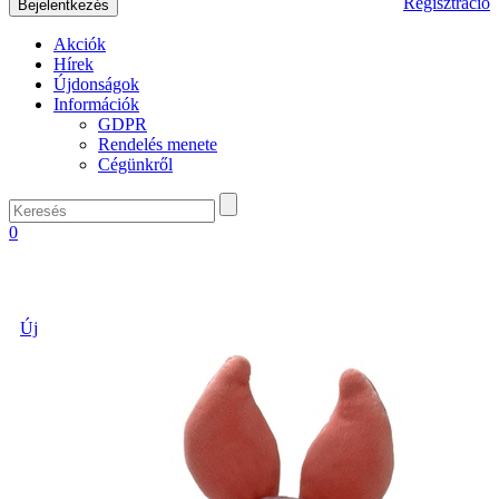
Regisztráció
Akciók
Hírek
Újdonságok
Információk
GDPR
Rendelés menete
Cégünkről
0
Új