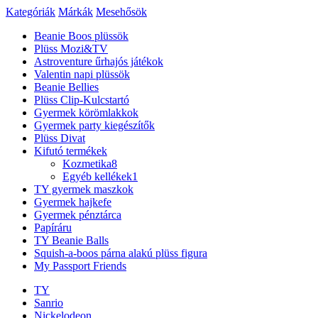
Kategóriák
Márkák
Mesehősök
Beanie Boos plüssök
Plüss Mozi&TV
Astroventure űrhajós játékok
Valentin napi plüssök
Beanie Bellies
Plüss Clip-Kulcstartó
Gyermek körömlakkok
Gyermek party kiegészítők
Plüss Divat
Kifutó termékek
Kozmetika
8
Egyéb kellékek
1
TY gyermek maszkok
Gyermek hajkefe
Gyermek pénztárca
Papíráru
TY Beanie Balls
Squish-a-boos párna alakú plüss figura
My Passport Friends
TY
Sanrio
Nickelodeon