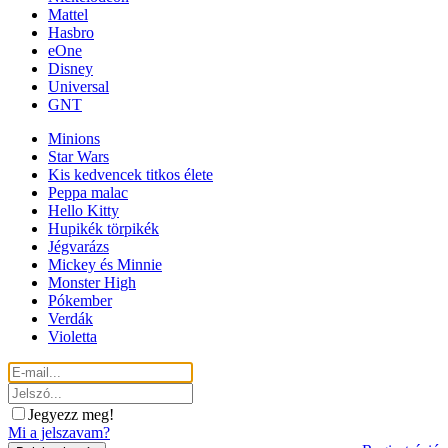
Mattel
Hasbro
eOne
Disney
Universal
GNT
Minions
Star Wars
Kis kedvencek titkos élete
Peppa malac
Hello Kitty
Hupikék törpikék
Jégvarázs
Mickey és Minnie
Monster High
Pókember
Verdák
Violetta
Jegyezz meg!
Mi a jelszavam?