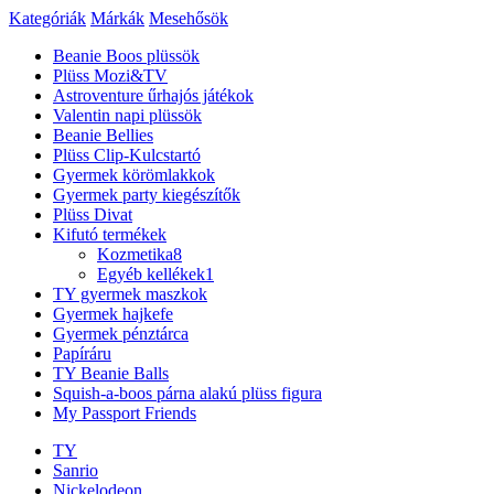
Kategóriák
Márkák
Mesehősök
Beanie Boos plüssök
Plüss Mozi&TV
Astroventure űrhajós játékok
Valentin napi plüssök
Beanie Bellies
Plüss Clip-Kulcstartó
Gyermek körömlakkok
Gyermek party kiegészítők
Plüss Divat
Kifutó termékek
Kozmetika
8
Egyéb kellékek
1
TY gyermek maszkok
Gyermek hajkefe
Gyermek pénztárca
Papíráru
TY Beanie Balls
Squish-a-boos párna alakú plüss figura
My Passport Friends
TY
Sanrio
Nickelodeon