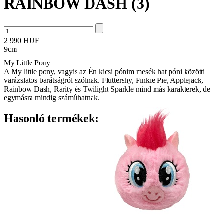
RAINBOW DASH (3)
2 990 HUF
9cm
My Little Pony
A My little pony, vagyis az Én kicsi pónim mesék hat póni közötti
varázslatos barátságról szólnak. Fluttershy, Pinkie Pie, Applejack,
Rainbow Dash, Rarity és Twilight Sparkle mind más karakterek, de
egymásra mindig számíthatnak.
Hasonló termékek: