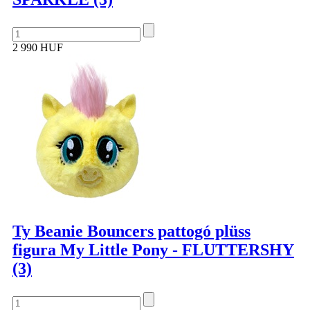
2 990 HUF
Ty Beanie Bouncers pattogó plüss
figura My Little Pony - FLUTTERSHY
(3)