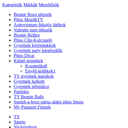
Kategóriák
Márkák
Mesehősök
Beanie Boos plüssök
Plüss Mozi&TV
Astroventure űrhajós játékok
Valentin napi plüssök
Beanie Bellies
Plüss Clip-Kulcstartó
Gyermek körömlakkok
Gyermek party kiegészítők
Plüss Divat
Kifutó termékek
Kozmetika
8
Egyéb kellékek
1
TY gyermek maszkok
Gyermek hajkefe
Gyermek pénztárca
Papíráru
TY Beanie Balls
Squish-a-boos párna alakú plüss figura
My Passport Friends
TY
Sanrio
Nickelodeon