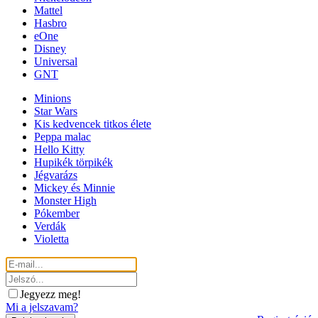
Mattel
Hasbro
eOne
Disney
Universal
GNT
Minions
Star Wars
Kis kedvencek titkos élete
Peppa malac
Hello Kitty
Hupikék törpikék
Jégvarázs
Mickey és Minnie
Monster High
Pókember
Verdák
Violetta
Jegyezz meg!
Mi a jelszavam?