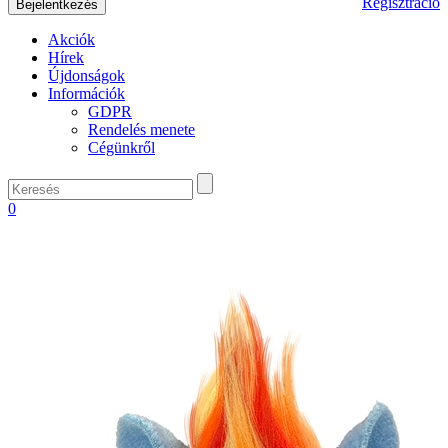
Regisztráció
Akciók
Hírek
Újdonságok
Információk
GDPR
Rendelés menete
Cégünkről
0