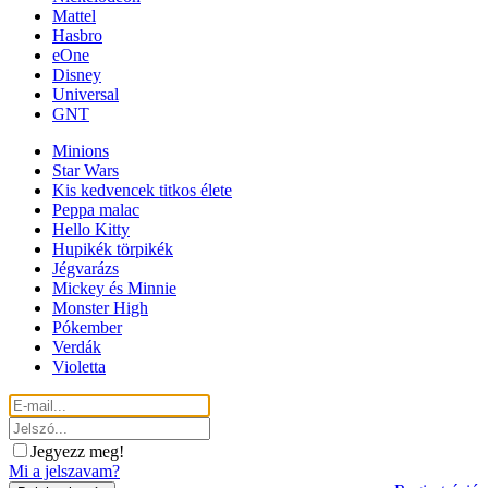
Mattel
Hasbro
eOne
Disney
Universal
GNT
Minions
Star Wars
Kis kedvencek titkos élete
Peppa malac
Hello Kitty
Hupikék törpikék
Jégvarázs
Mickey és Minnie
Monster High
Pókember
Verdák
Violetta
Jegyezz meg!
Mi a jelszavam?