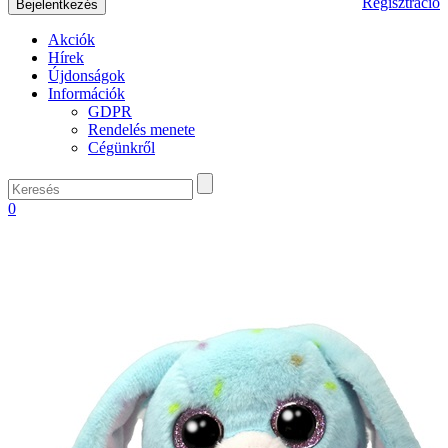
Regisztráció
Akciók
Hírek
Újdonságok
Információk
GDPR
Rendelés menete
Cégünkről
0