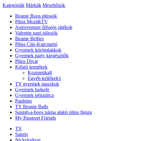
Kategóriák
Márkák
Mesehősök
Beanie Boos plüssök
Plüss Mozi&TV
Astroventure űrhajós játékok
Valentin napi plüssök
Beanie Bellies
Plüss Clip-Kulcstartó
Gyermek körömlakkok
Gyermek party kiegészítők
Plüss Divat
Kifutó termékek
Kozmetika
8
Egyéb kellékek
1
TY gyermek maszkok
Gyermek hajkefe
Gyermek pénztárca
Papíráru
TY Beanie Balls
Squish-a-boos párna alakú plüss figura
My Passport Friends
TY
Sanrio
Nickelodeon