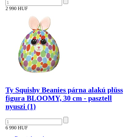
2 990 HUF
Ty Squishy Beanies párna alakú plüss
figura BLOOMY, 30 cm - pasztell
nyuszi (1)
6 990 HUF