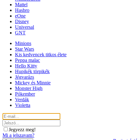
Mattel
Hasbro
eOne
Disney
Universal
GNT
Minions
Star Wars
Kis kedvencek titkos élete
Peppa malac
Hello Kitty
Hupikék törpikék
Jégvarázs
Mickey és Minnie
Monster High
Pókember
Verdák
Violetta
Jegyezz meg!
Mi a jelszavam?