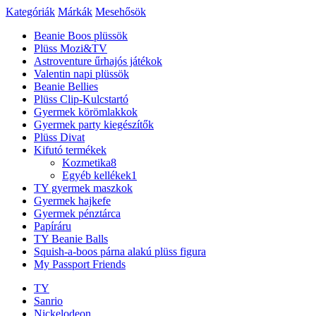
Kategóriák
Márkák
Mesehősök
Beanie Boos plüssök
Plüss Mozi&TV
Astroventure űrhajós játékok
Valentin napi plüssök
Beanie Bellies
Plüss Clip-Kulcstartó
Gyermek körömlakkok
Gyermek party kiegészítők
Plüss Divat
Kifutó termékek
Kozmetika
8
Egyéb kellékek
1
TY gyermek maszkok
Gyermek hajkefe
Gyermek pénztárca
Papíráru
TY Beanie Balls
Squish-a-boos párna alakú plüss figura
My Passport Friends
TY
Sanrio
Nickelodeon