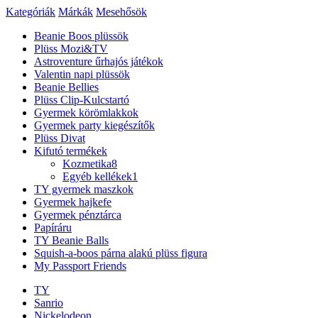
Kategóriák
Márkák
Mesehősök
Beanie Boos plüssök
Plüss Mozi&TV
Astroventure űrhajós játékok
Valentin napi plüssök
Beanie Bellies
Plüss Clip-Kulcstartó
Gyermek körömlakkok
Gyermek party kiegészítők
Plüss Divat
Kifutó termékek
Kozmetika
8
Egyéb kellékek
1
TY gyermek maszkok
Gyermek hajkefe
Gyermek pénztárca
Papíráru
TY Beanie Balls
Squish-a-boos párna alakú plüss figura
My Passport Friends
TY
Sanrio
Nickelodeon