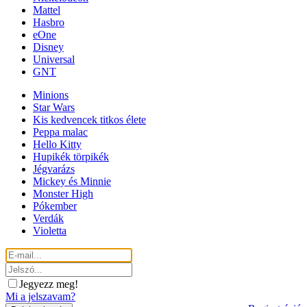
Mattel
Hasbro
eOne
Disney
Universal
GNT
Minions
Star Wars
Kis kedvencek titkos élete
Peppa malac
Hello Kitty
Hupikék törpikék
Jégvarázs
Mickey és Minnie
Monster High
Pókember
Verdák
Violetta
Jegyezz meg!
Mi a jelszavam?