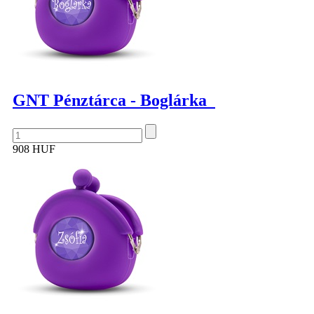
GNT Pénztárca - Boglárka
908 HUF