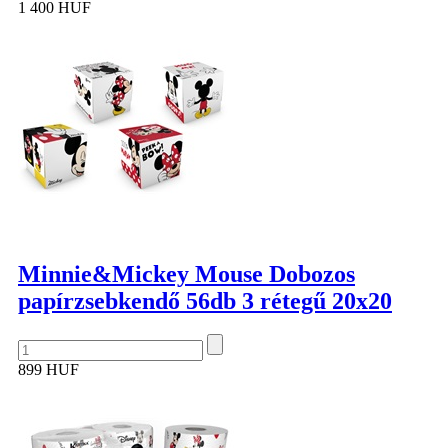
1 400 HUF
Minnie&Mickey Mouse Dobozos
papírzsebkendő 56db 3 rétegű 20x20
899 HUF