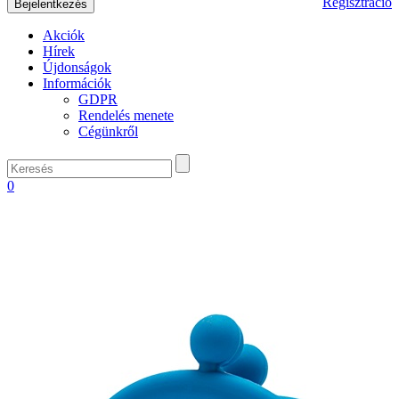
Regisztráció
Akciók
Hírek
Újdonságok
Információk
GDPR
Rendelés menete
Cégünkről
0