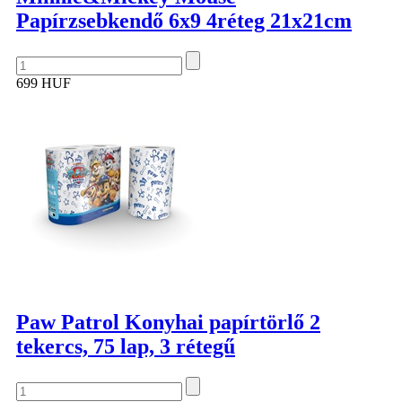
Papírzsebkendő 6x9 4réteg 21x21cm
699 HUF
Paw Patrol Konyhai papírtörlő 2
tekercs, 75 lap, 3 rétegű