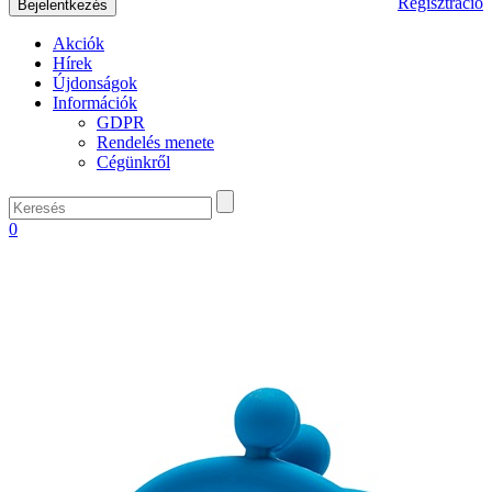
Regisztráció
Akciók
Hírek
Újdonságok
Információk
GDPR
Rendelés menete
Cégünkről
0