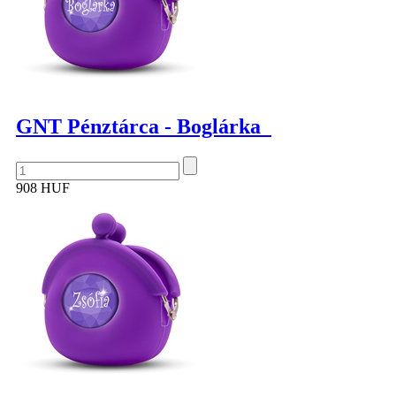
GNT Pénztárca - Boglárka
908 HUF