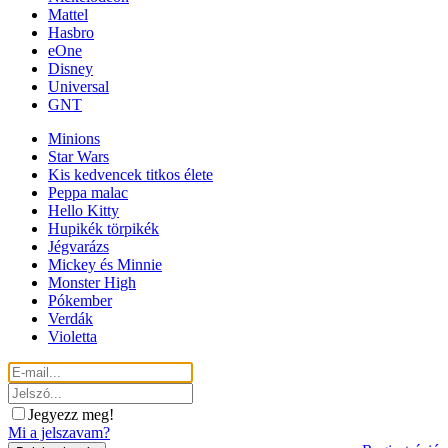
Mattel
Hasbro
eOne
Disney
Universal
GNT
Minions
Star Wars
Kis kedvencek titkos élete
Peppa malac
Hello Kitty
Hupikék törpikék
Jégvarázs
Mickey és Minnie
Monster High
Pókember
Verdák
Violetta
Jegyezz meg!
Mi a jelszavam?