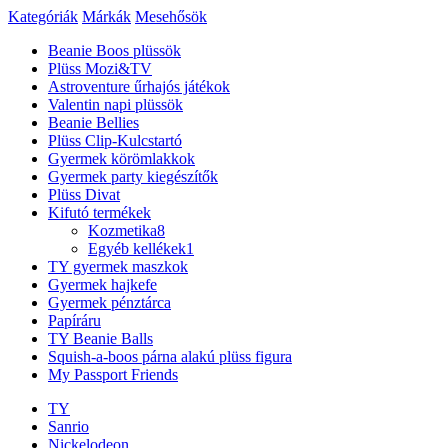
Kategóriák
Márkák
Mesehősök
Beanie Boos plüssök
Plüss Mozi&TV
Astroventure űrhajós játékok
Valentin napi plüssök
Beanie Bellies
Plüss Clip-Kulcstartó
Gyermek körömlakkok
Gyermek party kiegészítők
Plüss Divat
Kifutó termékek
Kozmetika
8
Egyéb kellékek
1
TY gyermek maszkok
Gyermek hajkefe
Gyermek pénztárca
Papíráru
TY Beanie Balls
Squish-a-boos párna alakú plüss figura
My Passport Friends
TY
Sanrio
Nickelodeon