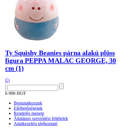
Ty Squishy Beanies párna alakú plüss
figura PEPPA MALAC GEORGE, 30
cm (1)
Új
6 990 HUF
Bemutatkozunk
Elérhetőségeink
Rendelés menete
Általános szerződési feltételek
Adatkezelési tájékoztató