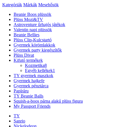
Kategóriák
Márkák
Mesehősök
Beanie Boos plüssök
Plüss Mozi&TV
Astroventure űrhajós játékok
Valentin napi plüssök
Beanie Bellies
Plüss Clip-Kulcstartó
Gyermek körömlakkok
Gyermek party kiegészítők
Plüss Divat
Kifutó termékek
Kozmetika
8
Egyéb kellékek
1
TY gyermek maszkok
Gyermek hajkefe
Gyermek pénztárca
Papíráru
TY Beanie Balls
Squish-a-boos párna alakú plüss figura
My Passport Friends
TY
Sanrio
Nickelodeon