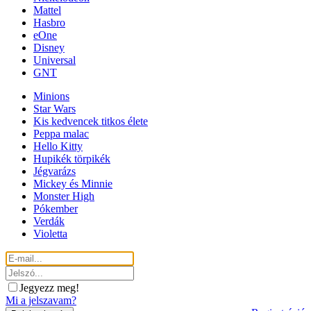
Mattel
Hasbro
eOne
Disney
Universal
GNT
Minions
Star Wars
Kis kedvencek titkos élete
Peppa malac
Hello Kitty
Hupikék törpikék
Jégvarázs
Mickey és Minnie
Monster High
Pókember
Verdák
Violetta
Jegyezz meg!
Mi a jelszavam?