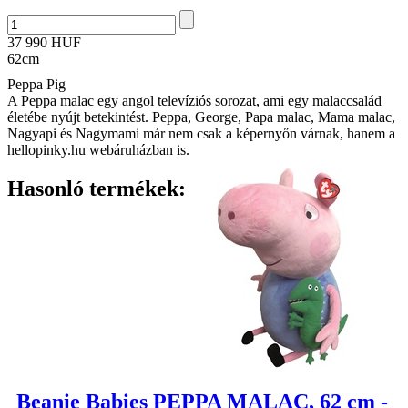
37 990 HUF
62cm
Peppa Pig
A Peppa malac egy angol televíziós sorozat, ami egy malaccsalád
életébe nyújt betekintést. Peppa, George, Papa malac, Mama malac,
Nagyapi és Nagymami már nem csak a képernyőn várnak, hanem a
hellopinky.hu webáruházban is.
Hasonló termékek:
Beanie Babies PEPPA MALAC, 62 cm -