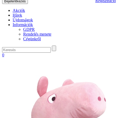
Regisztráció
Akciók
Hírek
Újdonságok
Információk
GDPR
Rendelés menete
Cégünkről
0