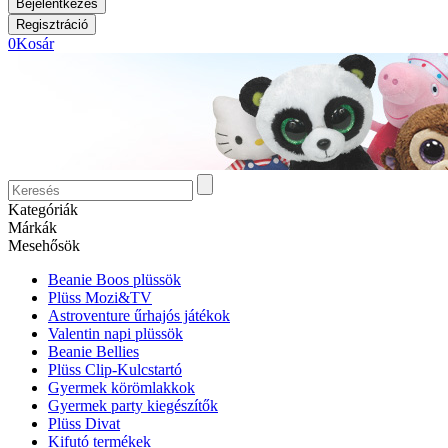
0
Kosár
Kategóriák
Márkák
Mesehősök
Beanie Boos plüssök
Plüss Mozi&TV
Astroventure űrhajós játékok
Valentin napi plüssök
Beanie Bellies
Plüss Clip-Kulcstartó
Gyermek körömlakkok
Gyermek party kiegészítők
Plüss Divat
Kifutó termékek