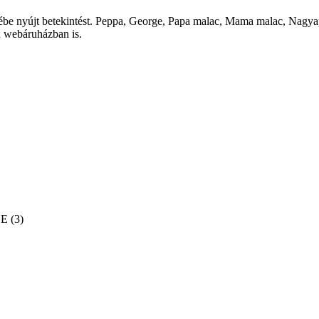
tébe nyújt betekintést. Peppa, George, Papa malac, Mama malac, Nagya
 webáruházban is.
E (3)