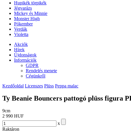
Hupikék törpikék
Jégvarázs
Mickey és Minnie
Monster High
Pókember
Verdák
Violetta
Akciók
Hírek
Újdonságok
Információk
GDPR
Rendelés menete
Cégünkről
Kezdőoldal
Licenszes
Plüss
Peppa malac
Ty Beanie Bouncers pattogó plüss figu
9cm
2 990 HUF
x
Raktáron