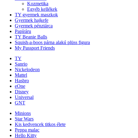
Kozmetika
Egyéb kellékek
TY gyermek maszkok
Gyermek hajkefe
Gyermek pénztárca
Papíráru
TY Beanie Balls
Squish-a-boos párna alakú plüss figura
My Passport Friends
TY
Sanrio
Nickelodeon
Mattel
Hasbro
eOne
Disney
Universal
GNT
Minions
Star Wars
Kis kedvencek titkos élete
Peppa malac
Hello Kitty