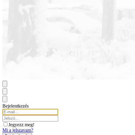
Bejelentkezés
Jegyezz meg!
Mi a jelszavam?