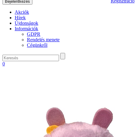
Regisztráció
Akciók
Hírek
Újdonságok
Információk
GDPR
Rendelés menete
Cégünkről
0