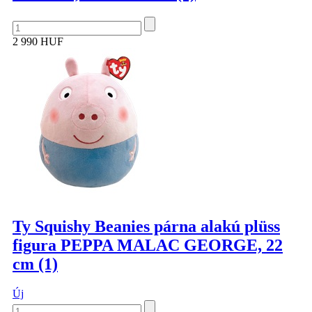
2 990 HUF
Ty Squishy Beanies párna alakú plüss
figura PEPPA MALAC GEORGE, 22
cm (1)
Új