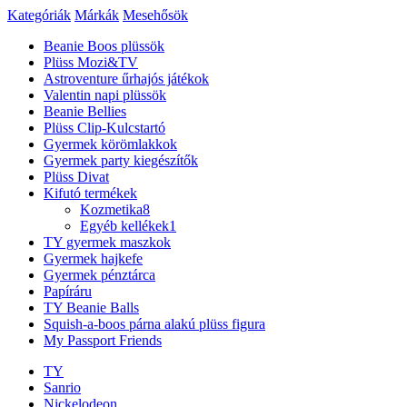
Kategóriák
Márkák
Mesehősök
Beanie Boos plüssök
Plüss Mozi&TV
Astroventure űrhajós játékok
Valentin napi plüssök
Beanie Bellies
Plüss Clip-Kulcstartó
Gyermek körömlakkok
Gyermek party kiegészítők
Plüss Divat
Kifutó termékek
Kozmetika
8
Egyéb kellékek
1
TY gyermek maszkok
Gyermek hajkefe
Gyermek pénztárca
Papíráru
TY Beanie Balls
Squish-a-boos párna alakú plüss figura
My Passport Friends
TY
Sanrio
Nickelodeon