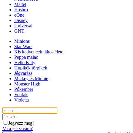
Mattel
Hasbro
eOne
Disney
Universal
GNT
Minions
Star Wars
Kis kedvencek titkos élete
Peppa malac
Hello Kitty
Hupikék törpikék
Jégvarázs
Mickey és Minnie
Monster High
Pókember
Verdák
Violetta
Jegyezz meg!
Mi a jelszavam?