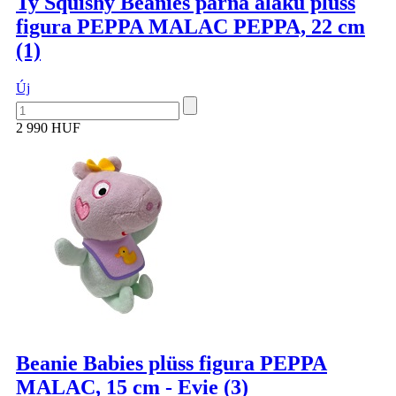
Ty Squishy Beanies párna alakú plüss
figura PEPPA MALAC PEPPA, 22 cm
(1)
Új
2 990 HUF
Beanie Babies plüss figura PEPPA
MALAC, 15 cm - Evie (3)