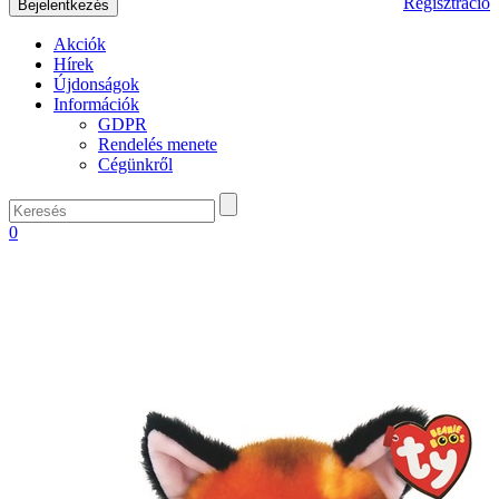
Regisztráció
Akciók
Hírek
Újdonságok
Információk
GDPR
Rendelés menete
Cégünkről
0