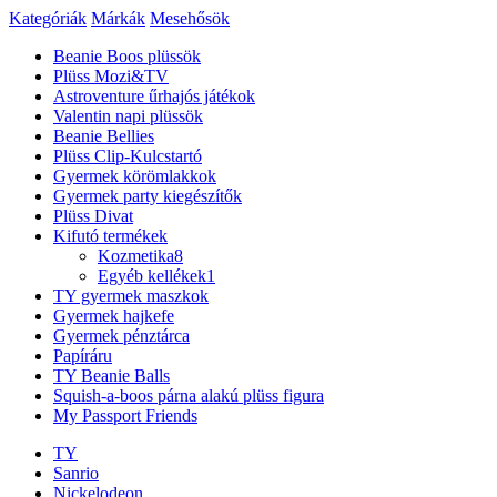
Kategóriák
Márkák
Mesehősök
Beanie Boos plüssök
Plüss Mozi&TV
Astroventure űrhajós játékok
Valentin napi plüssök
Beanie Bellies
Plüss Clip-Kulcstartó
Gyermek körömlakkok
Gyermek party kiegészítők
Plüss Divat
Kifutó termékek
Kozmetika
8
Egyéb kellékek
1
TY gyermek maszkok
Gyermek hajkefe
Gyermek pénztárca
Papíráru
TY Beanie Balls
Squish-a-boos párna alakú plüss figura
My Passport Friends
TY
Sanrio
Nickelodeon