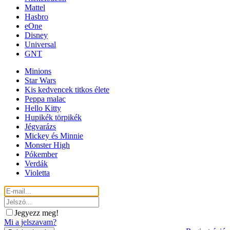
Mattel
Hasbro
eOne
Disney
Universal
GNT
Minions
Star Wars
Kis kedvencek titkos élete
Peppa malac
Hello Kitty
Hupikék törpikék
Jégvarázs
Mickey és Minnie
Monster High
Pókember
Verdák
Violetta
Jegyezz meg!
Mi a jelszavam?