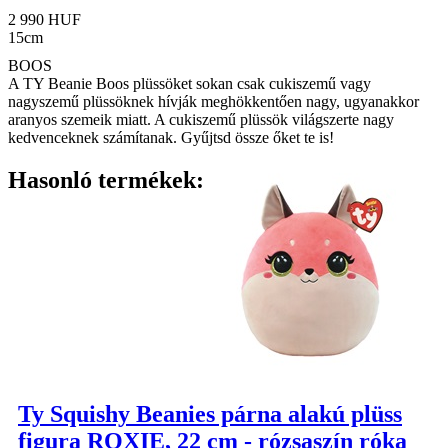
2 990 HUF
15cm
BOOS
A TY Beanie Boos plüssöket sokan csak cukiszemű vagy
nagyszemű plüssöknek hívják meghökkentően nagy, ugyanakkor
aranyos szemeik miatt. A cukiszemű plüssök világszerte nagy
kedvenceknek számítanak. Gyűjtsd össze őket te is!
Hasonló termékek:
Ty Squishy Beanies párna alakú plüss
figura ROXIE, 22 cm - rózsaszín róka