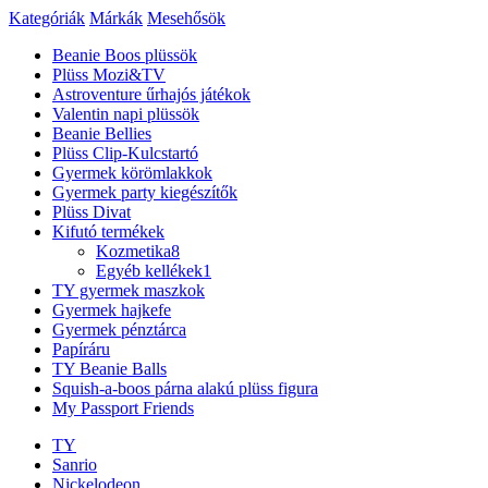
Kategóriák
Márkák
Mesehősök
Beanie Boos plüssök
Plüss Mozi&TV
Astroventure űrhajós játékok
Valentin napi plüssök
Beanie Bellies
Plüss Clip-Kulcstartó
Gyermek körömlakkok
Gyermek party kiegészítők
Plüss Divat
Kifutó termékek
Kozmetika
8
Egyéb kellékek
1
TY gyermek maszkok
Gyermek hajkefe
Gyermek pénztárca
Papíráru
TY Beanie Balls
Squish-a-boos párna alakú plüss figura
My Passport Friends
TY
Sanrio
Nickelodeon