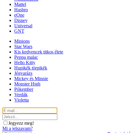
Mattel
Hasbro
eOne
Disney
Universal
GNT
Minions
Star Wars
Kis kedvencek titkos élete
Peppa malac
Hello Kitty
Hupikék törpikék
Jégvarázs
Mickey és Minnie
Monster High
Pókember
Verdák
Violetta
Jegyezz meg!
Mi a jelszavam?