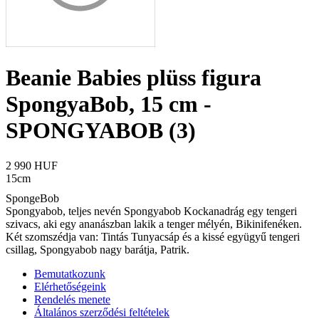
Beanie Babies plüss figura
SpongyaBob, 15 cm -
SPONGYABOB (3)
2 990 HUF
15cm
SpongeBob
Spongyabob, teljes nevén Spongyabob Kockanadrág egy tengeri
szivacs, aki egy ananászban lakik a tenger mélyén, Bikinifenéken.
Két szomszédja van: Tintás Tunyacsáp és a kissé együgyű tengeri
csillag, Spongyabob nagy barátja, Patrik.
Bemutatkozunk
Elérhetőségeink
Rendelés menete
Általános szerződési feltételek