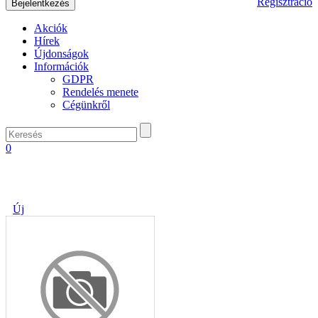
Regisztráció
Akciók
Hírek
Újdonságok
Információk
GDPR
Rendelés menete
Cégünkről
0
Új