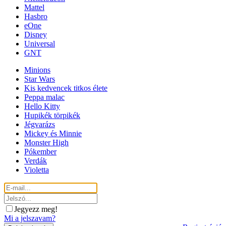
Mattel
Hasbro
eOne
Disney
Universal
GNT
Minions
Star Wars
Kis kedvencek titkos élete
Peppa malac
Hello Kitty
Hupikék törpikék
Jégvarázs
Mickey és Minnie
Monster High
Pókember
Verdák
Violetta
Jegyezz meg!
Mi a jelszavam?