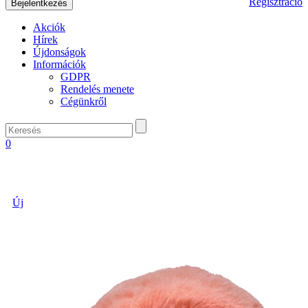
Regisztráció
Akciók
Hírek
Újdonságok
Információk
GDPR
Rendelés menete
Cégünkről
0
Új