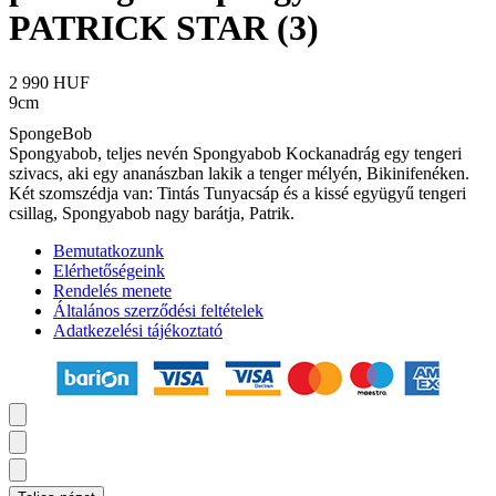
PATRICK STAR (3)
2 990 HUF
9cm
SpongeBob
Spongyabob, teljes nevén Spongyabob Kockanadrág egy tengeri
szivacs, aki egy ananászban lakik a tenger mélyén, Bikinifenéken.
Két szomszédja van: Tintás Tunyacsáp és a kissé együgyű tengeri
csillag, Spongyabob nagy barátja, Patrik.
Bemutatkozunk
Elérhetőségeink
Rendelés menete
Általános szerződési feltételek
Adatkezelési tájékoztató