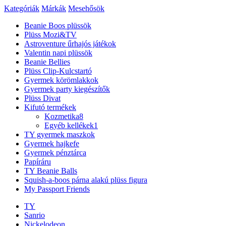
Kategóriák
Márkák
Mesehősök
Beanie Boos plüssök
Plüss Mozi&TV
Astroventure űrhajós játékok
Valentin napi plüssök
Beanie Bellies
Plüss Clip-Kulcstartó
Gyermek körömlakkok
Gyermek party kiegészítők
Plüss Divat
Kifutó termékek
Kozmetika
8
Egyéb kellékek
1
TY gyermek maszkok
Gyermek hajkefe
Gyermek pénztárca
Papíráru
TY Beanie Balls
Squish-a-boos párna alakú plüss figura
My Passport Friends
TY
Sanrio
Nickelodeon