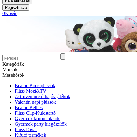
0
Kosár
Kategóriák
Márkák
Mesehősök
Beanie Boos plüssök
Plüss Mozi&TV
Astroventure űrhajós játékok
Valentin napi plüssök
Beanie Bellies
Plüss Clip-Kulcstartó
Gyermek körömlakkok
Gyermek party kiegészítők
Plüss Divat
Kifutó termékek