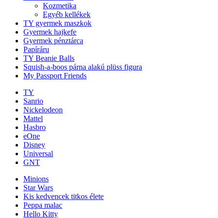
Kozmetika
Egyéb kellékek
TY gyermek maszkok
Gyermek hajkefe
Gyermek pénztárca
Papíráru
TY Beanie Balls
Squish-a-boos párna alakú plüss figura
My Passport Friends
TY
Sanrio
Nickelodeon
Mattel
Hasbro
eOne
Disney
Universal
GNT
Minions
Star Wars
Kis kedvencek titkos élete
Peppa malac
Hello Kitty