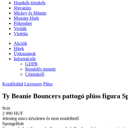
Hupikék törpikék
Jégvarázs
Mickey és Minnie
Monster High
Pókember
Verdák
Violetta
Akciók
Hírek
Újdonságok
Információk
GDPR
Rendelés menete
Cégünkről
Kezdőoldal
Licenszes
Plüss
Ty Beanie Bouncers pattogó plüss figur
9cm
2 990 HUF
Jelenleg nincs készleten és nem rendelhető
SpongeBob