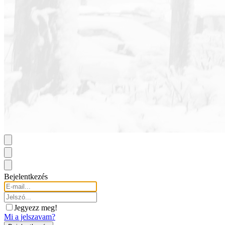
Bejelentkezés
Jegyezz meg!
Mi a jelszavam?