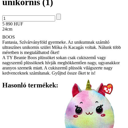
unikornis (1)
5 890 HUF
24cm
BOOS
Fantasia, Szívárványföld gyermeke. Az unikumnak számító
ultraszínes unikornis szülei Móka és Kacagás voltak. Nálunk több
méretben is megtalálhatod őket!
A TY Beanie Boos plüssöket sokan csak cukiszemű vagy
nagyszemű plüssöknek hívják meghökkentően nagy, ugyanakkor
aranyos szemeik miatt. A cukiszemű plüssök világszerte nagy
kedvenceknek számítanak. Gyűjtsd össze őket te is!
Hasonló termékek: