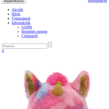
Regisztráció
Akciók
Hírek
Újdonságok
Információk
GDPR
Rendelés menete
Cégünkről
0