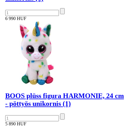
6 990 HUF
BOOS plüss figura HARMONIE, 24 cm
- pöttyös unikornis (1)
5 890 HUF