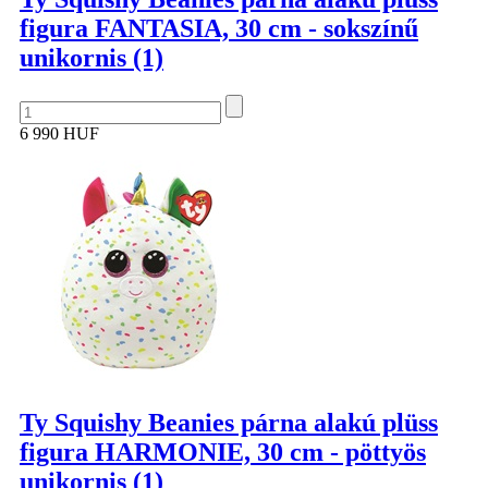
figura FANTASIA, 30 cm - sokszínű
unikornis (1)
6 990 HUF
Ty Squishy Beanies párna alakú plüss
figura HARMONIE, 30 cm - pöttyös
unikornis (1)