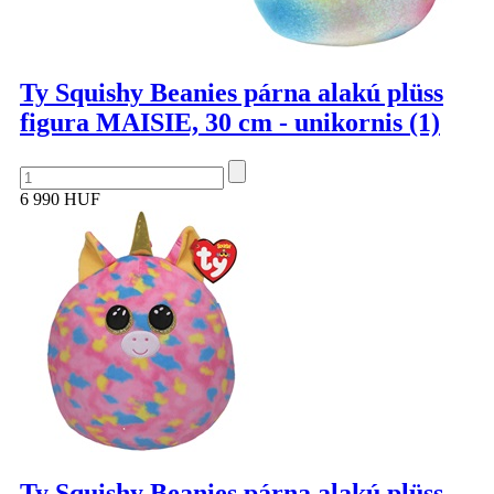
Ty Squishy Beanies párna alakú plüss
figura MAISIE, 30 cm - unikornis (1)
6 990 HUF
Ty Squishy Beanies párna alakú plüss