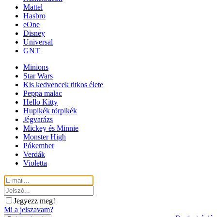
Mattel
Hasbro
eOne
Disney
Universal
GNT
Minions
Star Wars
Kis kedvencek titkos élete
Peppa malac
Hello Kitty
Hupikék törpikék
Jégvarázs
Mickey és Minnie
Monster High
Pókember
Verdák
Violetta
Jegyezz meg!
Mi a jelszavam?