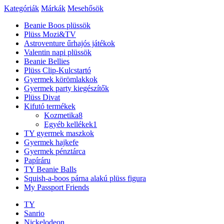
Kategóriák
Márkák
Mesehősök
Beanie Boos plüssök
Plüss Mozi&TV
Astroventure űrhajós játékok
Valentin napi plüssök
Beanie Bellies
Plüss Clip-Kulcstartó
Gyermek körömlakkok
Gyermek party kiegészítők
Plüss Divat
Kifutó termékek
Kozmetika
8
Egyéb kellékek
1
TY gyermek maszkok
Gyermek hajkefe
Gyermek pénztárca
Papíráru
TY Beanie Balls
Squish-a-boos párna alakú plüss figura
My Passport Friends
TY
Sanrio
Nickelodeon