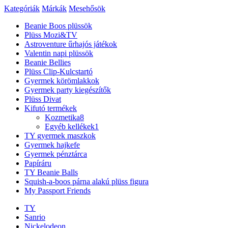
Kategóriák
Márkák
Mesehősök
Beanie Boos plüssök
Plüss Mozi&TV
Astroventure űrhajós játékok
Valentin napi plüssök
Beanie Bellies
Plüss Clip-Kulcstartó
Gyermek körömlakkok
Gyermek party kiegészítők
Plüss Divat
Kifutó termékek
Kozmetika
8
Egyéb kellékek
1
TY gyermek maszkok
Gyermek hajkefe
Gyermek pénztárca
Papíráru
TY Beanie Balls
Squish-a-boos párna alakú plüss figura
My Passport Friends
TY
Sanrio
Nickelodeon