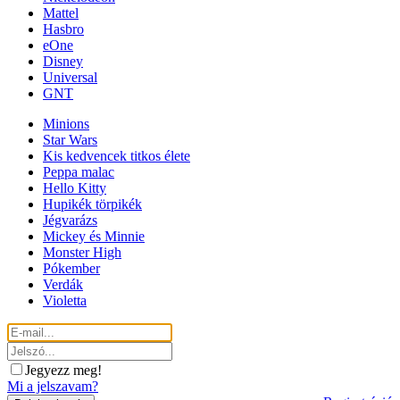
Mattel
Hasbro
eOne
Disney
Universal
GNT
Minions
Star Wars
Kis kedvencek titkos élete
Peppa malac
Hello Kitty
Hupikék törpikék
Jégvarázs
Mickey és Minnie
Monster High
Pókember
Verdák
Violetta
Jegyezz meg!
Mi a jelszavam?