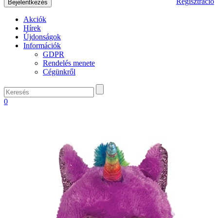
Regisztráció
Akciók
Hírek
Újdonságok
Információk
GDPR
Rendelés menete
Cégünkről
0