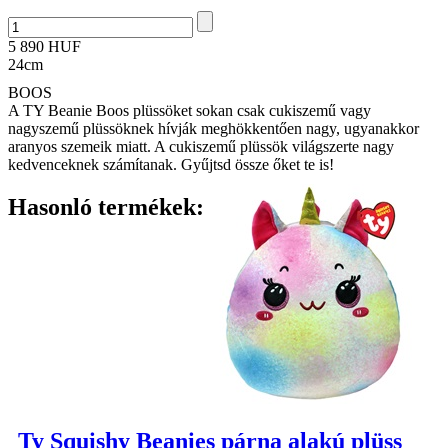
5 890 HUF
24cm
BOOS
A TY Beanie Boos plüssöket sokan csak cukiszemű vagy
nagyszemű plüssöknek hívják meghökkentően nagy, ugyanakkor
aranyos szemeik miatt. A cukiszemű plüssök világszerte nagy
kedvenceknek számítanak. Gyűjtsd össze őket te is!
Hasonló termékek:
Ty Squishy Beanies párna alakú plüss