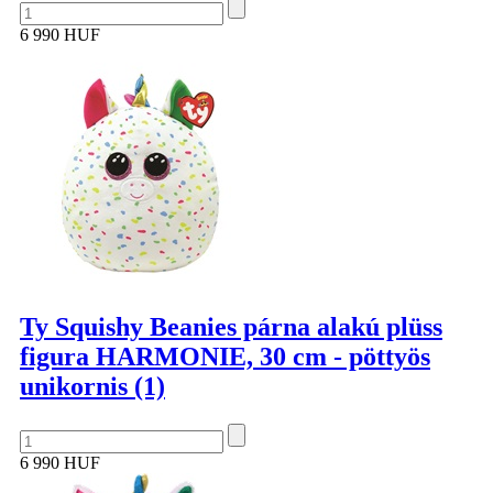
6 990 HUF
Ty Squishy Beanies párna alakú plüss
figura HARMONIE, 30 cm - pöttyös
unikornis (1)
6 990 HUF