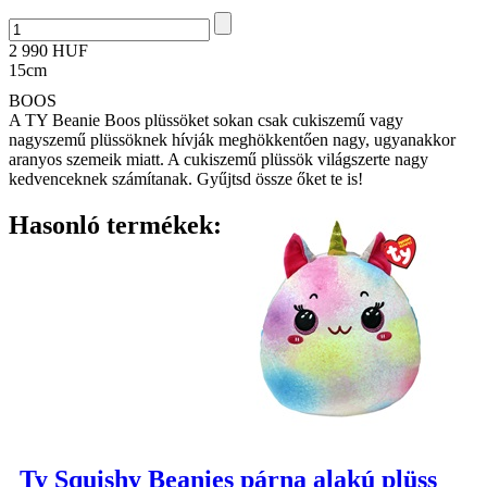
2 990 HUF
15cm
BOOS
A TY Beanie Boos plüssöket sokan csak cukiszemű vagy
nagyszemű plüssöknek hívják meghökkentően nagy, ugyanakkor
aranyos szemeik miatt. A cukiszemű plüssök világszerte nagy
kedvenceknek számítanak. Gyűjtsd össze őket te is!
Hasonló termékek:
Ty Squishy Beanies párna alakú plüss