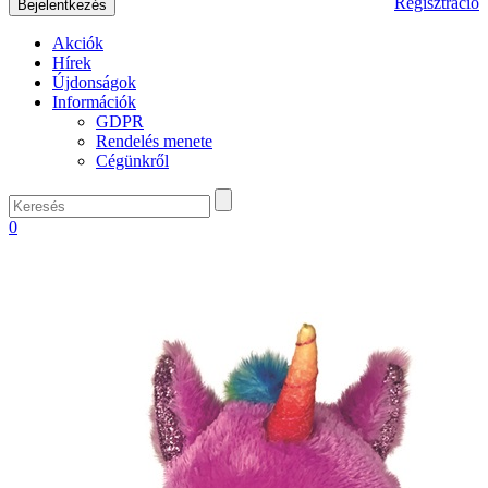
Regisztráció
Akciók
Hírek
Újdonságok
Információk
GDPR
Rendelés menete
Cégünkről
0