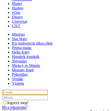
Mattel
Hasbro
eOne
Disney
Universal
GNT
Minions
Star Wars
Kis kedvencek titkos élete
Peppa malac
Hello Kitty
Hupikék törpikék
Jégvarázs
Mickey és Minnie
Monster High
Pókember
Verdák
Violetta
Jegyezz meg!
Mi a jelszavam?