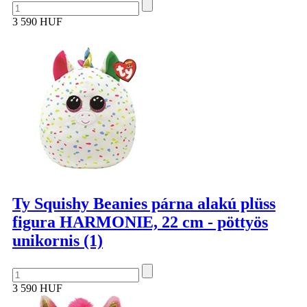
3 590 HUF
Ty Squishy Beanies párna alakú plüss
figura HARMONIE, 22 cm - pöttyös
unikornis (1)
3 590 HUF