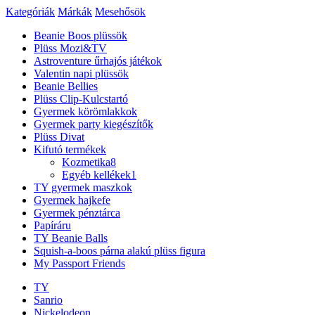
Kategóriák
Márkák
Mesehősök
Beanie Boos plüssök
Plüss Mozi&TV
Astroventure űrhajós játékok
Valentin napi plüssök
Beanie Bellies
Plüss Clip-Kulcstartó
Gyermek körömlakkok
Gyermek party kiegészítők
Plüss Divat
Kifutó termékek
Kozmetika
8
Egyéb kellékek
1
TY gyermek maszkok
Gyermek hajkefe
Gyermek pénztárca
Papíráru
TY Beanie Balls
Squish-a-boos párna alakú plüss figura
My Passport Friends
TY
Sanrio
Nickelodeon