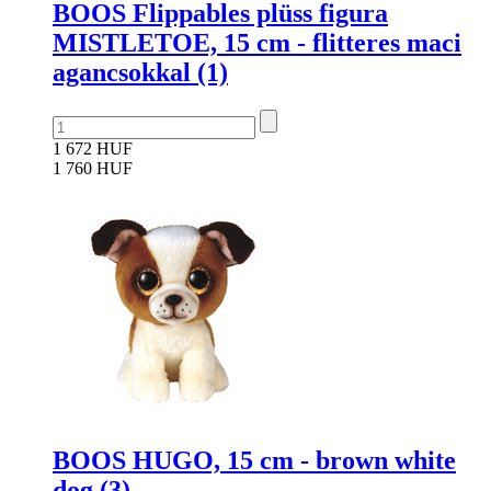
BOOS Flippables plüss figura
MISTLETOE, 15 cm - flitteres maci
agancsokkal (1)
1 672 HUF
1 760 HUF
BOOS HUGO, 15 cm - brown white
dog (3)