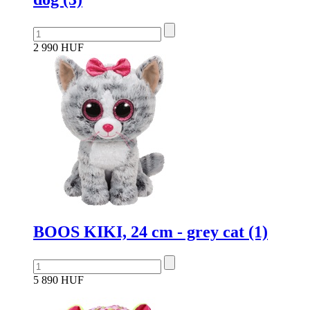
2 990 HUF
BOOS KIKI, 24 cm - grey cat (1)
5 890 HUF