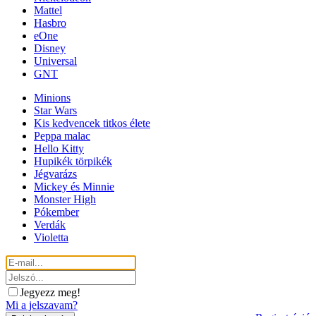
Mattel
Hasbro
eOne
Disney
Universal
GNT
Minions
Star Wars
Kis kedvencek titkos élete
Peppa malac
Hello Kitty
Hupikék törpikék
Jégvarázs
Mickey és Minnie
Monster High
Pókember
Verdák
Violetta
Jegyezz meg!
Mi a jelszavam?