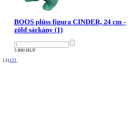
BOOS plüss figura CINDER, 24 cm -
zöld sárkány (1)
5 890 HUF
131
1
2
3