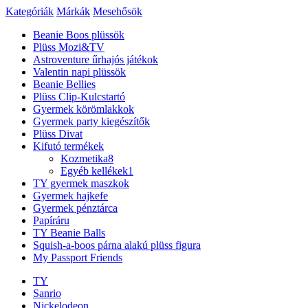
Kategóriák
Márkák
Mesehősök
Beanie Boos plüssök
Plüss Mozi&TV
Astroventure űrhajós játékok
Valentin napi plüssök
Beanie Bellies
Plüss Clip-Kulcstartó
Gyermek körömlakkok
Gyermek party kiegészítők
Plüss Divat
Kifutó termékek
Kozmetika
8
Egyéb kellékek
1
TY gyermek maszkok
Gyermek hajkefe
Gyermek pénztárca
Papíráru
TY Beanie Balls
Squish-a-boos párna alakú plüss figura
My Passport Friends
TY
Sanrio
Nickelodeon