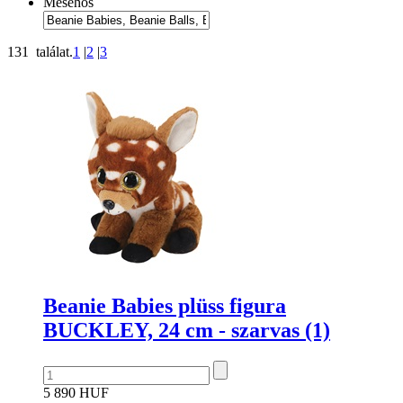
Mesehős
131 találat.
1
|
2
|
3
Beanie Babies plüss figura
BUCKLEY, 24 cm - szarvas (1)
5 890 HUF