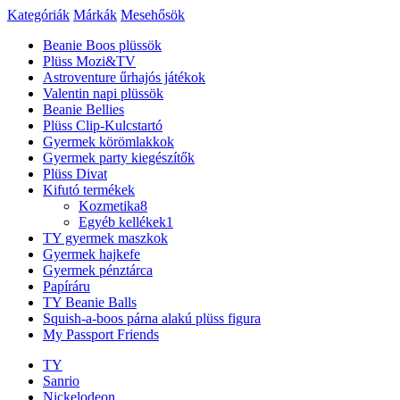
Kategóriák
Márkák
Mesehősök
Beanie Boos plüssök
Plüss Mozi&TV
Astroventure űrhajós játékok
Valentin napi plüssök
Beanie Bellies
Plüss Clip-Kulcstartó
Gyermek körömlakkok
Gyermek party kiegészítők
Plüss Divat
Kifutó termékek
Kozmetika
8
Egyéb kellékek
1
TY gyermek maszkok
Gyermek hajkefe
Gyermek pénztárca
Papíráru
TY Beanie Balls
Squish-a-boos párna alakú plüss figura
My Passport Friends
TY
Sanrio
Nickelodeon