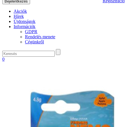
Regisztráció
Akciók
Hírek
Újdonságok
Információk
GDPR
Rendelés menete
Cégünkről
0