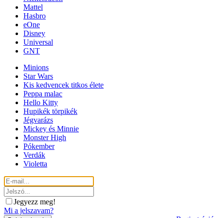
Mattel
Hasbro
eOne
Disney
Universal
GNT
Minions
Star Wars
Kis kedvencek titkos élete
Peppa malac
Hello Kitty
Hupikék törpikék
Jégvarázs
Mickey és Minnie
Monster High
Pókember
Verdák
Violetta
Jegyezz meg!
Mi a jelszavam?