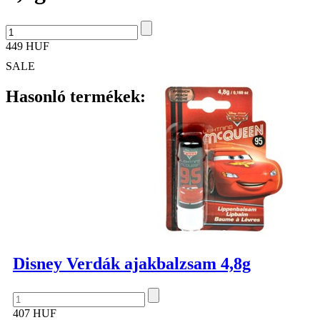
449 HUF
SALE
Hasonló termékek:
Disney Verdák ajakbalzsam 4,8g
407 HUF