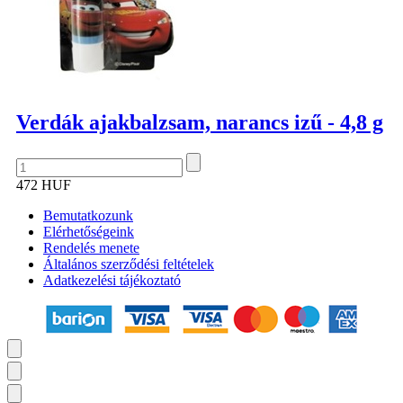
Verdák ajakbalzsam, narancs izű - 4,8 g
472 HUF
Bemutatkozunk
Elérhetőségeink
Rendelés menete
Általános szerződési feltételek
Adatkezelési tájékoztató