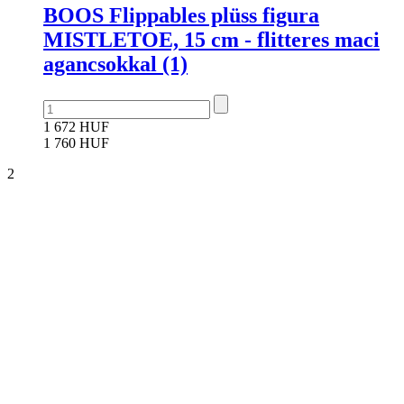
BOOS Flippables plüss figura
MISTLETOE, 15 cm - flitteres maci
agancsokkal (1)
1 672 HUF
1 760 HUF
2