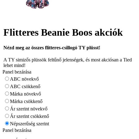
Flitteres Beanie Boos akciók
Nézd meg az összes flitteres-csillogó TY plüsst!
A TY simizős plüssök feltűnő jelenségek, és most akciósan a Tied
lehet mind!
Panel bezárása
ABC növekvő
ABC csökkenő
Márka növekvő
Márka csökkenő
Ár szerint növekvő
Ár szerint csökkenő
Népszerűség szerint
Panel bezárása