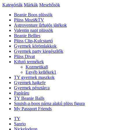
Kategóriák
Márkák
Mesehősök
Beanie Boos plüssök
Plüss Mozi&TV
Astroventure űrhajós játékok
Valentin napi plüssök
Beanie Bellies
Plüss Clip-Kulcstartó
Gyermek körömlakkok
Gyermek party kiegészítők
Plüss Divat
Kifutó termékek
Kozmetika
8
Egyéb kellékek
1
TY gyermek maszkok
Gyermek hajkefe
Gyermek pénztárca
Papíráru
TY Beanie Balls
Squish-a-boos párna alakú plüss figura
My Passport Friends
TY
Sanrio
Nickelodeon