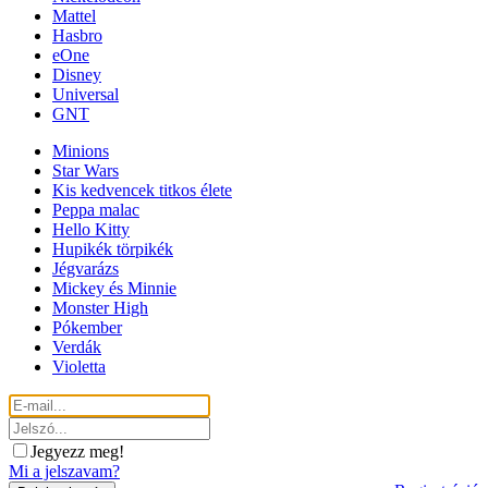
Mattel
Hasbro
eOne
Disney
Universal
GNT
Minions
Star Wars
Kis kedvencek titkos élete
Peppa malac
Hello Kitty
Hupikék törpikék
Jégvarázs
Mickey és Minnie
Monster High
Pókember
Verdák
Violetta
Jegyezz meg!
Mi a jelszavam?