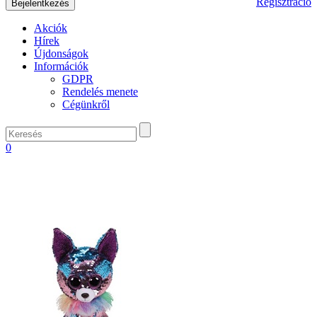
Regisztráció
Akciók
Hírek
Újdonságok
Információk
GDPR
Rendelés menete
Cégünkről
0