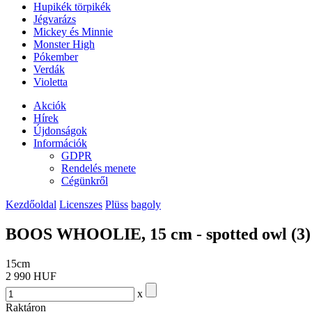
Hupikék törpikék
Jégvarázs
Mickey és Minnie
Monster High
Pókember
Verdák
Violetta
Akciók
Hírek
Újdonságok
Információk
GDPR
Rendelés menete
Cégünkről
Kezdőoldal
Licenszes
Plüss
bagoly
BOOS WHOOLIE, 15 cm - spotted owl (3)
15cm
2 990 HUF
x
Raktáron