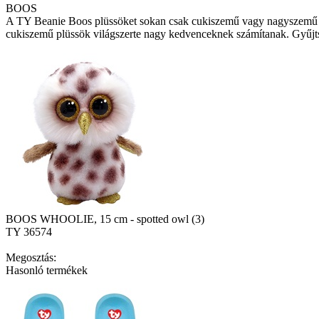
BOOS
A TY Beanie Boos plüssöket sokan csak cukiszemű vagy nagyszemű 
cukiszemű plüssök világszerte nagy kedvenceknek számítanak. Gyűjtsd
BOOS WHOOLIE, 15 cm - spotted owl (3)
TY 36574
Megosztás:
Hasonló termékek