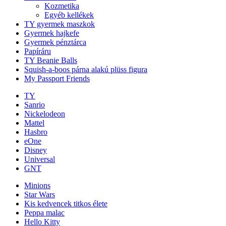
Kozmetika
Egyéb kellékek
TY gyermek maszkok
Gyermek hajkefe
Gyermek pénztárca
Papíráru
TY Beanie Balls
Squish-a-boos párna alakú plüss figura
My Passport Friends
TY
Sanrio
Nickelodeon
Mattel
Hasbro
eOne
Disney
Universal
GNT
Minions
Star Wars
Kis kedvencek titkos élete
Peppa malac
Hello Kitty