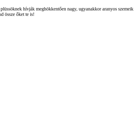
plüssöknek hívják meghökkentően nagy, ugyanakkor aranyos szemeik 
 össze őket te is!