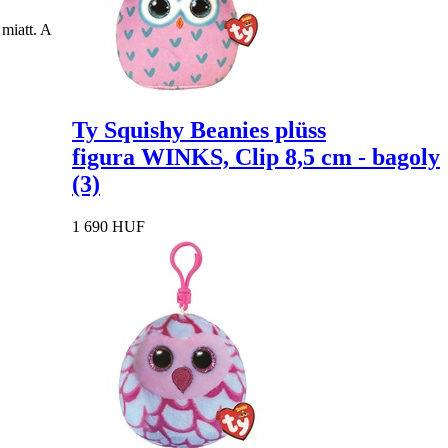
miatt. A
Ty Squishy Beanies plüss
figura WINKS, Clip 8,5 cm - bagoly
(3)
1 690 HUF