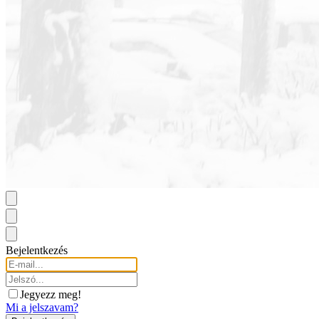
Bejelentkezés
Jegyezz meg!
Mi a jelszavam?