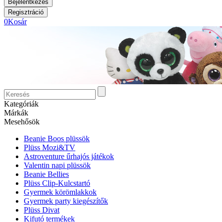
0
Kosár
Kategóriák
Márkák
Mesehősök
Beanie Boos plüssök
Plüss Mozi&TV
Astroventure űrhajós játékok
Valentin napi plüssök
Beanie Bellies
Plüss Clip-Kulcstartó
Gyermek körömlakkok
Gyermek party kiegészítők
Plüss Divat
Kifutó termékek