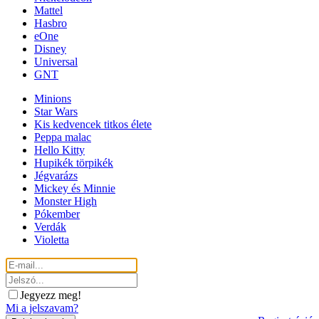
Mattel
Hasbro
eOne
Disney
Universal
GNT
Minions
Star Wars
Kis kedvencek titkos élete
Peppa malac
Hello Kitty
Hupikék törpikék
Jégvarázs
Mickey és Minnie
Monster High
Pókember
Verdák
Violetta
Jegyezz meg!
Mi a jelszavam?