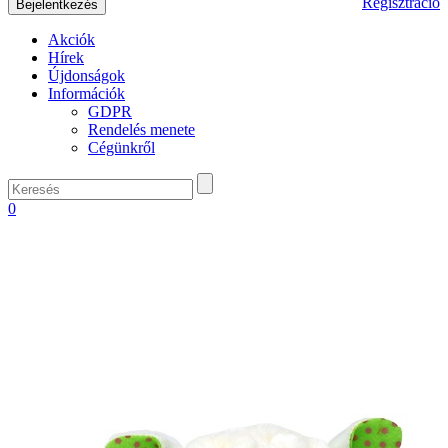
Regisztráció
Akciók
Hírek
Újdonságok
Információk
GDPR
Rendelés menete
Cégünkről
0