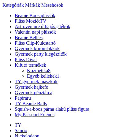
Kategóriák
Márkák
Mesehősök
Beanie Boos plüssök
Plüss Mozi&TV
Astroventure űrhajós játékok
Valentin napi plüssök
Beanie Bellies
Plüss Clip-Kulcstartó
Gyermek körömlakkok
Gyermek party kiegészítők
Plüss Divat
Kifutó termékek
Kozmetika
8
Egyéb kellékek
1
TY gyermek maszkok
Gyermek hajkefe
Gyermek pénztárca
Papíráru
TY Beanie Balls
Squish-a-boos párna alakú plüss figura
My Passport Friends
TY
Sanrio
Nickelodeon