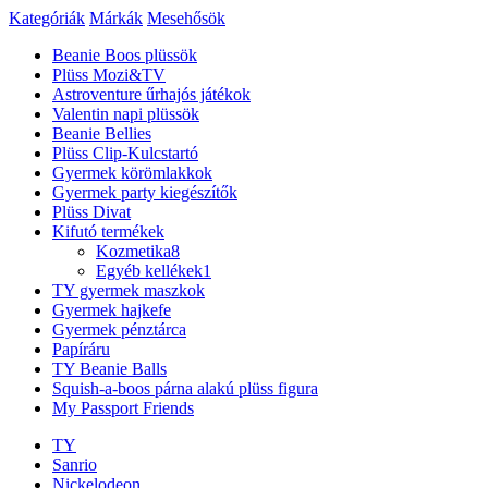
Kategóriák
Márkák
Mesehősök
Beanie Boos plüssök
Plüss Mozi&TV
Astroventure űrhajós játékok
Valentin napi plüssök
Beanie Bellies
Plüss Clip-Kulcstartó
Gyermek körömlakkok
Gyermek party kiegészítők
Plüss Divat
Kifutó termékek
Kozmetika
8
Egyéb kellékek
1
TY gyermek maszkok
Gyermek hajkefe
Gyermek pénztárca
Papíráru
TY Beanie Balls
Squish-a-boos párna alakú plüss figura
My Passport Friends
TY
Sanrio
Nickelodeon