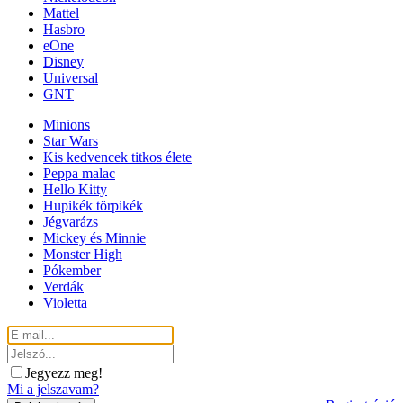
Mattel
Hasbro
eOne
Disney
Universal
GNT
Minions
Star Wars
Kis kedvencek titkos élete
Peppa malac
Hello Kitty
Hupikék törpikék
Jégvarázs
Mickey és Minnie
Monster High
Pókember
Verdák
Violetta
Jegyezz meg!
Mi a jelszavam?