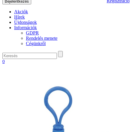
Regisztráció
Akciók
Hírek
Újdonságok
Információk
GDPR
Rendelés menete
Cégünkről
0