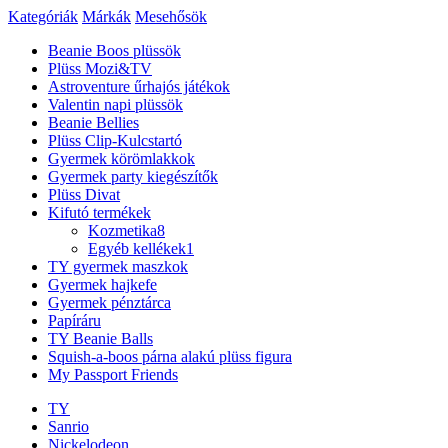
Kategóriák
Márkák
Mesehősök
Beanie Boos plüssök
Plüss Mozi&TV
Astroventure űrhajós játékok
Valentin napi plüssök
Beanie Bellies
Plüss Clip-Kulcstartó
Gyermek körömlakkok
Gyermek party kiegészítők
Plüss Divat
Kifutó termékek
Kozmetika
8
Egyéb kellékek
1
TY gyermek maszkok
Gyermek hajkefe
Gyermek pénztárca
Papíráru
TY Beanie Balls
Squish-a-boos párna alakú plüss figura
My Passport Friends
TY
Sanrio
Nickelodeon