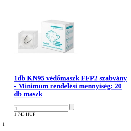
1db KN95 védőmaszk FFP2 szabvány
- Minimum rendelési mennyiség: 20
db maszk
1 743 HUF
1