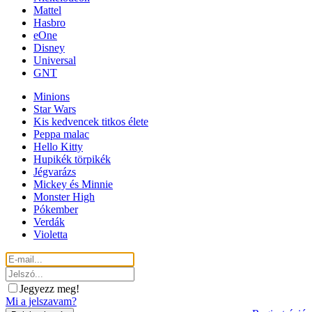
Mattel
Hasbro
eOne
Disney
Universal
GNT
Minions
Star Wars
Kis kedvencek titkos élete
Peppa malac
Hello Kitty
Hupikék törpikék
Jégvarázs
Mickey és Minnie
Monster High
Pókember
Verdák
Violetta
Jegyezz meg!
Mi a jelszavam?