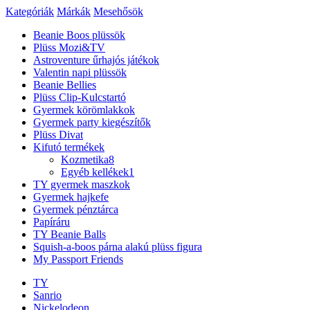
Kategóriák
Márkák
Mesehősök
Beanie Boos plüssök
Plüss Mozi&TV
Astroventure űrhajós játékok
Valentin napi plüssök
Beanie Bellies
Plüss Clip-Kulcstartó
Gyermek körömlakkok
Gyermek party kiegészítők
Plüss Divat
Kifutó termékek
Kozmetika
8
Egyéb kellékek
1
TY gyermek maszkok
Gyermek hajkefe
Gyermek pénztárca
Papíráru
TY Beanie Balls
Squish-a-boos párna alakú plüss figura
My Passport Friends
TY
Sanrio
Nickelodeon