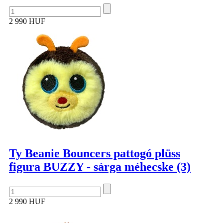
2 990 HUF
Ty Beanie Bouncers pattogó plüss
figura BUZZY - sárga méhecske (3)
2 990 HUF