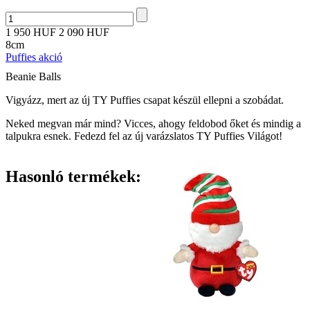
1 950 HUF
2 090 HUF
8cm
Puffies akció
Beanie Balls
Vigyázz, mert az új TY Puffies csapat készül ellepni a szobádat.
Neked megvan már mind? Vicces, ahogy feldobod őket és mindig a
talpukra esnek. Fedezd fel az új varázslatos TY Puffies Világot!
Hasonló termékek: