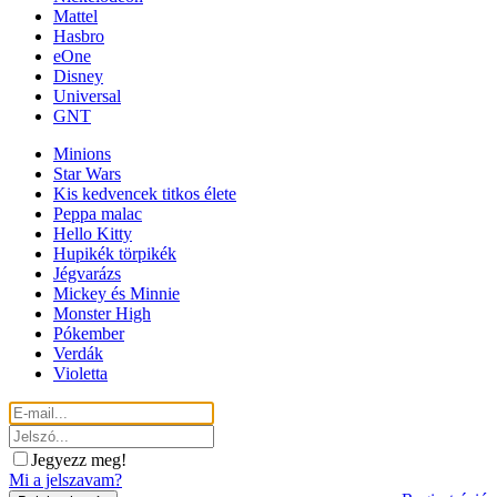
Mattel
Hasbro
eOne
Disney
Universal
GNT
Minions
Star Wars
Kis kedvencek titkos élete
Peppa malac
Hello Kitty
Hupikék törpikék
Jégvarázs
Mickey és Minnie
Monster High
Pókember
Verdák
Violetta
Jegyezz meg!
Mi a jelszavam?