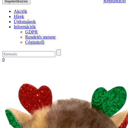
Regisztráció
Akciók
Hírek
Újdonságok
Információk
GDPR
Rendelés menete
Cégünkről
0