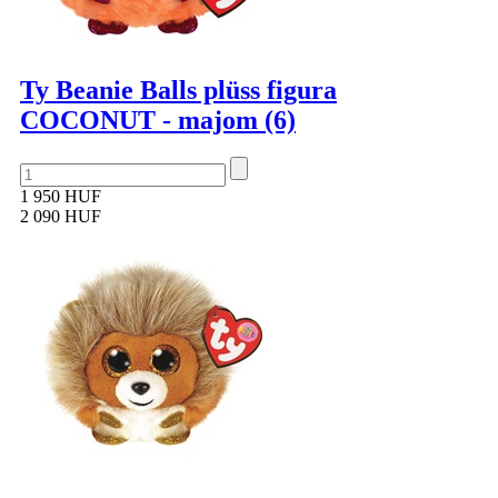
Ty Beanie Balls plüss figura
COCONUT - majom (6)
1 950 HUF
2 090 HUF