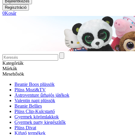
0
Kosár
Kategóriák
Márkák
Mesehősök
Beanie Boos plüssök
Plüss Mozi&TV
Astroventure űrhajós játékok
Valentin napi plüssök
Beanie Bellies
Plüss Clip-Kulcstartó
Gyermek körömlakkok
Gyermek party kiegészítők
Plüss Divat
Kifutó termékek