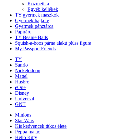
Kozmetika
Egyéb kellékek
TY gyermek maszkok
Gyermek hajkefe
Gyermek pénztárca
Papíráru
TY Beanie Balls
Squish-a-boos párna alakú plüss figura
My Passport Friends
TY
Sanrio
Nickelodeon
Mattel
Hasbro
eOne
Disney
Universal
GNT
Minions
Star Wars
Kis kedvencek titkos élete
Peppa malac
Hello Kitty