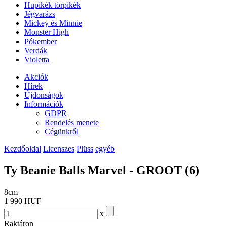
Hupikék törpikék
Jégvarázs
Mickey és Minnie
Monster High
Pókember
Verdák
Violetta
Akciók
Hírek
Újdonságok
Információk
GDPR
Rendelés menete
Cégünkről
Kezdőoldal
Licenszes
Plüss
egyéb
Ty Beanie Balls Marvel - GROOT (6)
8cm
1 990 HUF
x
Raktáron