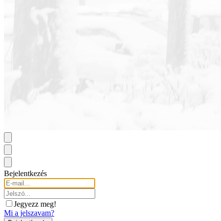
Bejelentkezés
Jegyezz meg!
Mi a jelszavam?