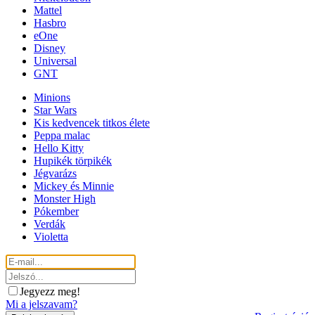
Mattel
Hasbro
eOne
Disney
Universal
GNT
Minions
Star Wars
Kis kedvencek titkos élete
Peppa malac
Hello Kitty
Hupikék törpikék
Jégvarázs
Mickey és Minnie
Monster High
Pókember
Verdák
Violetta
Jegyezz meg!
Mi a jelszavam?