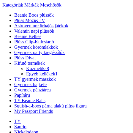
Kategóriák
Márkák
Mesehősök
Beanie Boos plüssök
Plüss Mozi&TV
Astroventure űrhajós játékok
Valentin napi plüssök
Beanie Bellies
Plüss Clip-Kulcstartó
Gyermek körömlakkok
Gyermek party kiegészítők
Plüss Divat
Kifutó termékek
Kozmetika
8
Egyéb kellékek
1
TY gyermek maszkok
Gyermek hajkefe
Gyermek pénztárca
Papíráru
TY Beanie Balls
Squish-a-boos párna alakú plüss figura
My Passport Friends
TY
Sanrio
Nickelodeon