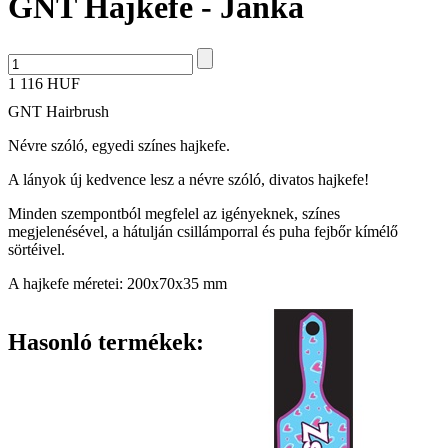
GNT Hajkefe - Janka
1 116 HUF
GNT Hairbrush
Névre szóló, egyedi színes hajkefe.
A lányok új kedvence lesz a névre szóló, divatos hajkefe!
Minden szempontból megfelel az igényeknek, színes
megjelenésével, a hátulján csillámporral és puha fejbőr kímélő
sörtéivel.
A hajkefe méretei: 200x70x35 mm
Hasonló termékek: