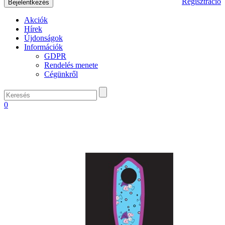
Regisztráció
Akciók
Hírek
Újdonságok
Információk
GDPR
Rendelés menete
Cégünkről
0