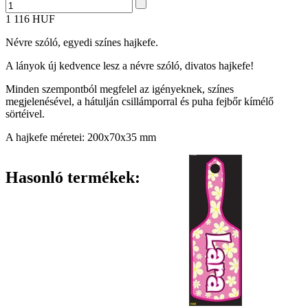
1 116 HUF
Névre szóló, egyedi színes hajkefe.
A lányok új kedvence lesz a névre szóló, divatos hajkefe!
Minden szempontból megfelel az igényeknek, színes
megjelenésével, a hátulján csillámporral és puha fejbőr kímélő
sörtéivel.
A hajkefe méretei: 200x70x35 mm
Hasonló termékek: