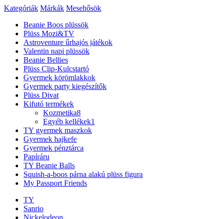
Kategóriák
Márkák
Mesehősök
Beanie Boos plüssök
Plüss Mozi&TV
Astroventure űrhajós játékok
Valentin napi plüssök
Beanie Bellies
Plüss Clip-Kulcstartó
Gyermek körömlakkok
Gyermek party kiegészítők
Plüss Divat
Kifutó termékek
Kozmetika
8
Egyéb kellékek
1
TY gyermek maszkok
Gyermek hajkefe
Gyermek pénztárca
Papíráru
TY Beanie Balls
Squish-a-boos párna alakú plüss figura
My Passport Friends
TY
Sanrio
Nickelodeon