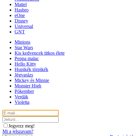
Mattel
Hasbro
eOne
Disney
Universal
GNT
Minions
Star Wars
Kis kedvencek titkos élete
Peppa malac
Hello Kitty
Hupikék törpikék
Jégvarázs
Mickey és Minnie
Monster High
Pókember
Verdák
Violetta
Jegyezz meg!
Mi a jelszavam?