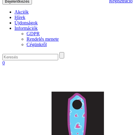
Regisztráció
Akciók
Hírek
Újdonságok
Információk
GDPR
Rendelés menete
Cégünkről
0