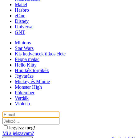
Mattel
Hasbro
eOne
Disney
Universal
GNT
Minions
Star Wars
Kis kedvencek titkos élete
Peppa malac
Hello Kitty
Hupikék törpikék
Jégvarázs
Mickey és Minnie
Monster High
Pókember
Verdák
Violetta
Jegyezz meg!
Mi a jelszavam?