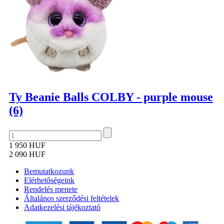
Ty Beanie Balls COLBY - purple mouse
(6)
1 950 HUF
2 090 HUF
Bemutatkozunk
Elérhetőségeink
Rendelés menete
Általános szerződési feltételek
Adatkezelési tájékoztató