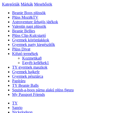
Kategóriák
Márkák
Mesehősök
Beanie Boos plüssök
Plüss Mozi&TV
Astroventure űrhajós játékok
Valentin napi plüssök
Beanie Bellies
Plüss Clip-Kulcstartó
Gyermek körömlakkok
Gyermek party kiegészítők
Plüss Divat
Kifutó termékek
Kozmetika
8
Egyéb kellékek
1
TY gyermek maszkok
Gyermek hajkefe
Gyermek pénztárca
Papíráru
TY Beanie Balls
Squish-a-boos párna alakú plüss figura
My Passport Friends
TY
Sanrio
Nickelodeon