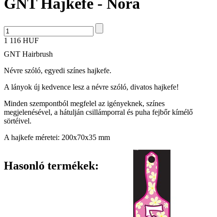
GNT Hajkefe - Nóra
1 116 HUF
GNT Hairbrush
Névre szóló, egyedi színes hajkefe.
A lányok új kedvence lesz a névre szóló, divatos hajkefe!
Minden szempontból megfelel az igényeknek, színes
megjelenésével, a hátulján csillámporral és puha fejbőr kímélő
sörtéivel.
A hajkefe méretei: 200x70x35 mm
Hasonló termékek: