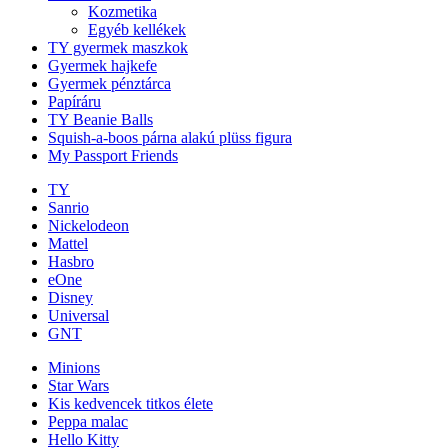
Kozmetika
Egyéb kellékek
TY gyermek maszkok
Gyermek hajkefe
Gyermek pénztárca
Papíráru
TY Beanie Balls
Squish-a-boos párna alakú plüss figura
My Passport Friends
TY
Sanrio
Nickelodeon
Mattel
Hasbro
eOne
Disney
Universal
GNT
Minions
Star Wars
Kis kedvencek titkos élete
Peppa malac
Hello Kitty