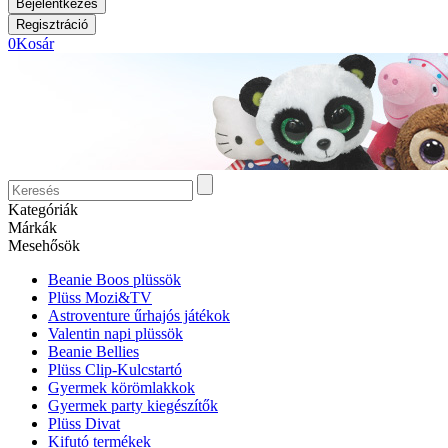
0
Kosár
Kategóriák
Márkák
Mesehősök
Beanie Boos plüssök
Plüss Mozi&TV
Astroventure űrhajós játékok
Valentin napi plüssök
Beanie Bellies
Plüss Clip-Kulcstartó
Gyermek körömlakkok
Gyermek party kiegészítők
Plüss Divat
Kifutó termékek