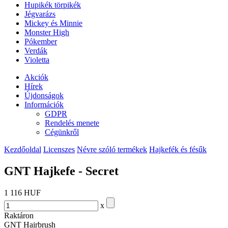
Hupikék törpikék
Jégvarázs
Mickey és Minnie
Monster High
Pókember
Verdák
Violetta
Akciók
Hírek
Újdonságok
Információk
GDPR
Rendelés menete
Cégünkről
Kezdőoldal
Licenszes
Névre szóló termékek
Hajkefék és fésűk
GNT Hajkefe - Secret
1 116 HUF
x
Raktáron
GNT Hairbrush