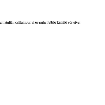
hátulján csillámporral és puha fejbőr kímélő sörtéivel.