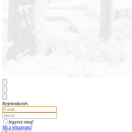
Bejelentkezés
Jegyezz meg!
Mi a jelszavam?