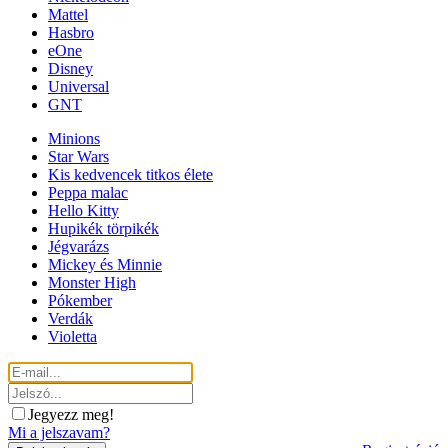
Mattel
Hasbro
eOne
Disney
Universal
GNT
Minions
Star Wars
Kis kedvencek titkos élete
Peppa malac
Hello Kitty
Hupikék törpikék
Jégvarázs
Mickey és Minnie
Monster High
Pókember
Verdák
Violetta
Jegyezz meg!
Mi a jelszavam?