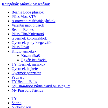
Kategóriák
Márkák
Mesehősök
Beanie Boos plüssök
Plüss Mozi&TV
Astroventure űrhajós játékok
Valentin napi plüssök
Beanie Bellies
Plüss Clip-Kulcstartó
Gyermek körömlakkok
Gyermek party kiegészítők
Plüss Divat
Kifutó termékek
Kozmetika
8
Egyéb kellékek
1
TY gyermek maszkok
Gyermek hajkefe
Gyermek pénztárca
Papíráru
TY Beanie Balls
Squish-a-boos párna alakú plüss figura
My Passport Friends
TY
Sanrio
Nickelodeon