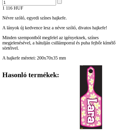
1 116 HUF
Névre szóló, egyedi színes hajkefe.
A lányok új kedvence lesz a névre szóló, divatos hajkefe!
Minden szempontból megfelel az igényeknek, színes
megjelenésével, a hátulján csillámporral és puha fejbőr kímélő
sörtéivel.
A hajkefe méretei: 200x70x35 mm
Hasonló termékek: