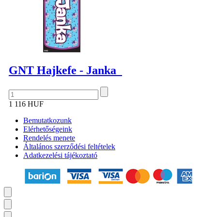
GNT Hajkefe - Janka
1 116 HUF
Bemutatkozunk
Elérhetőségeink
Rendelés menete
Általános szerződési feltételek
Adatkezelési tájékoztató