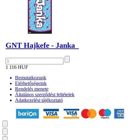
GNT Hajkefe - Janka
1 116 HUF
Bemutatkozunk
Elérhetőségeink
Rendelés menete
Általános szerződési feltételek
Adatkezelési tájékoztató