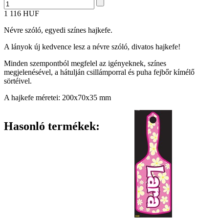
1 116 HUF
Névre szóló, egyedi színes hajkefe.
A lányok új kedvence lesz a névre szóló, divatos hajkefe!
Minden szempontból megfelel az igényeknek, színes
megjelenésével, a hátulján csillámporral és puha fejbőr kímélő
sörtéivel.
A hajkefe méretei: 200x70x35 mm
Hasonló termékek: