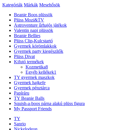
Kategóriák
Márkák
Mesehősök
Beanie Boos plüssök
Plüss Mozi&TV
Astroventure űrhajós játékok
Valentin napi plüssök
Beanie Bellies
Plüss Clip-Kulcstartó
Gyermek körömlakkok
Gyermek party kiegészítők
Plüss Divat
Kifutó termékek
Kozmetika
8
Egyéb kellékek
1
TY gyermek maszkok
Gyermek hajkefe
Gyermek pénztárca
Papíráru
TY Beanie Balls
Squish-a-boos párna alakú plüss figura
My Passport Friends
TY
Sanrio
Nickelodeon