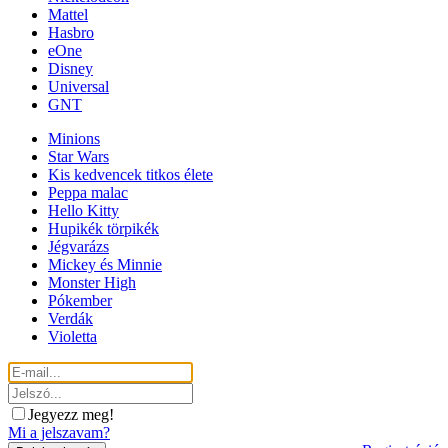
Mattel
Hasbro
eOne
Disney
Universal
GNT
Minions
Star Wars
Kis kedvencek titkos élete
Peppa malac
Hello Kitty
Hupikék törpikék
Jégvarázs
Mickey és Minnie
Monster High
Pókember
Verdák
Violetta
Jegyezz meg!
Mi a jelszavam?