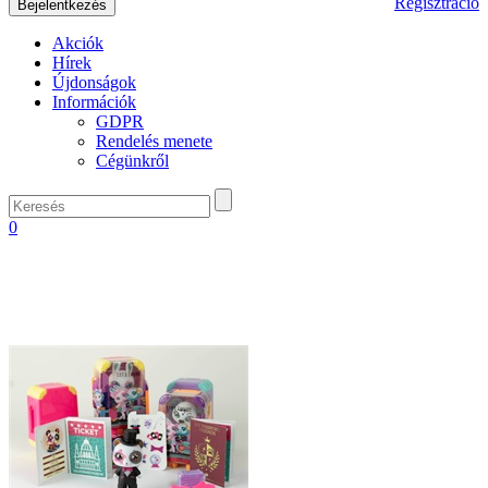
Regisztráció
Akciók
Hírek
Újdonságok
Információk
GDPR
Rendelés menete
Cégünkről
0