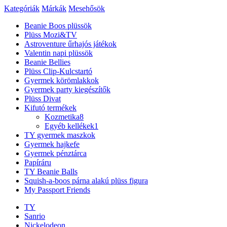
Kategóriák
Márkák
Mesehősök
Beanie Boos plüssök
Plüss Mozi&TV
Astroventure űrhajós játékok
Valentin napi plüssök
Beanie Bellies
Plüss Clip-Kulcstartó
Gyermek körömlakkok
Gyermek party kiegészítők
Plüss Divat
Kifutó termékek
Kozmetika
8
Egyéb kellékek
1
TY gyermek maszkok
Gyermek hajkefe
Gyermek pénztárca
Papíráru
TY Beanie Balls
Squish-a-boos párna alakú plüss figura
My Passport Friends
TY
Sanrio
Nickelodeon