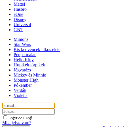
Mattel
Hasbro
eOne
Disney
Universal
GNT
Minions
Star Wars
Kis kedvencek titkos élete
Peppa malac
Hello Kitty
Hupikék törpikék
Jégvarázs
Mickey és Minnie
Monster High
Pókember
Verdák
Violetta
Jegyezz meg!
Mi a jelszavam?