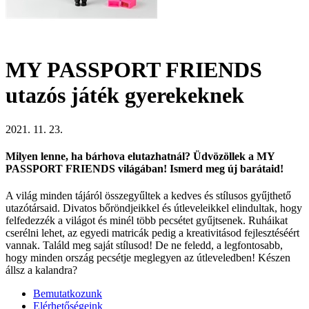
MY PASSPORT FRIENDS
utazós játék gyerekeknek
2021. 11. 23.
Milyen lenne, ha bárhova elutazhatnál? Üdvözöllek a MY
PASSPORT FRIENDS világában! Ismerd meg új barátaid!
A világ minden tájáról összegyűltek a kedves és stílusos gyűjthető
utazótársaid. Divatos bőröndjeikkel és útleveleikkel elindultak, hogy
felfedezzék a világot és minél több pecsétet gyűjtsenek. Ruháikat
cserélni lehet, az egyedi matricák pedig a kreativitásod fejlesztéséért
vannak. Találd meg saját stílusod! De ne feledd, a legfontosabb,
hogy minden ország pecsétje meglegyen az útleveledben! Készen
állsz a kalandra?
Bemutatkozunk
Elérhetőségeink