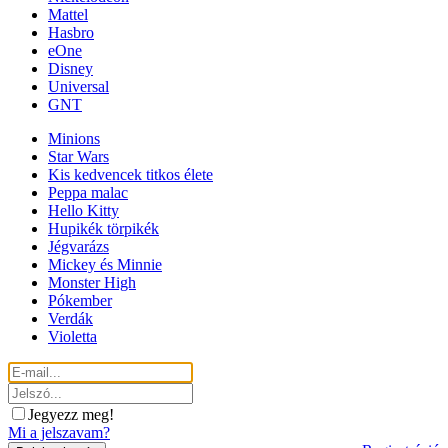
Mattel
Hasbro
eOne
Disney
Universal
GNT
Minions
Star Wars
Kis kedvencek titkos élete
Peppa malac
Hello Kitty
Hupikék törpikék
Jégvarázs
Mickey és Minnie
Monster High
Pókember
Verdák
Violetta
Jegyezz meg!
Mi a jelszavam?