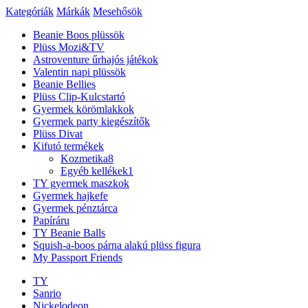
Kategóriák
Márkák
Mesehősök
Beanie Boos plüssök
Plüss Mozi&TV
Astroventure űrhajós játékok
Valentin napi plüssök
Beanie Bellies
Plüss Clip-Kulcstartó
Gyermek körömlakkok
Gyermek party kiegészítők
Plüss Divat
Kifutó termékek
Kozmetika
8
Egyéb kellékek
1
TY gyermek maszkok
Gyermek hajkefe
Gyermek pénztárca
Papíráru
TY Beanie Balls
Squish-a-boos párna alakú plüss figura
My Passport Friends
TY
Sanrio
Nickelodeon