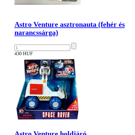
Astro Venture asztronauta (fehér és
narancssárga)
430 HUF
Astro Venture holdjáró