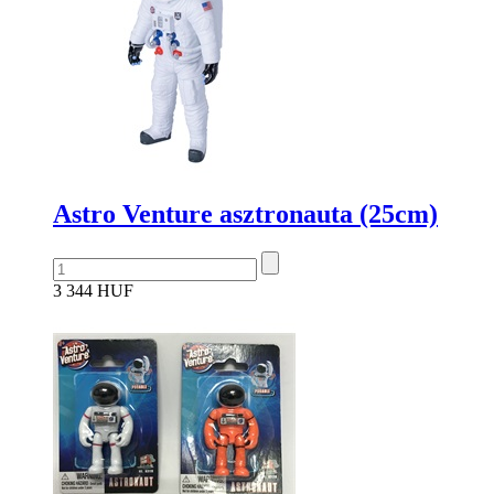
Astro Venture asztronauta (25cm)
3 344 HUF