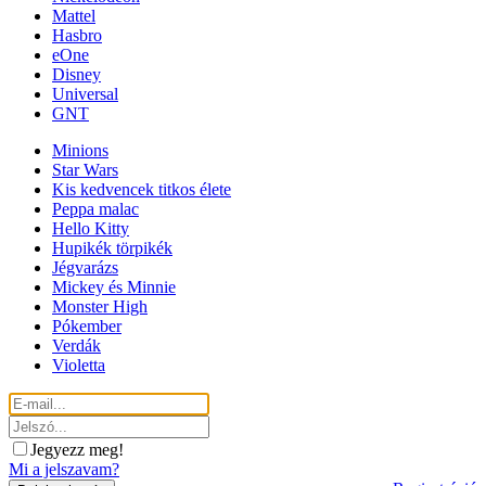
Mattel
Hasbro
eOne
Disney
Universal
GNT
Minions
Star Wars
Kis kedvencek titkos élete
Peppa malac
Hello Kitty
Hupikék törpikék
Jégvarázs
Mickey és Minnie
Monster High
Pókember
Verdák
Violetta
Jegyezz meg!
Mi a jelszavam?