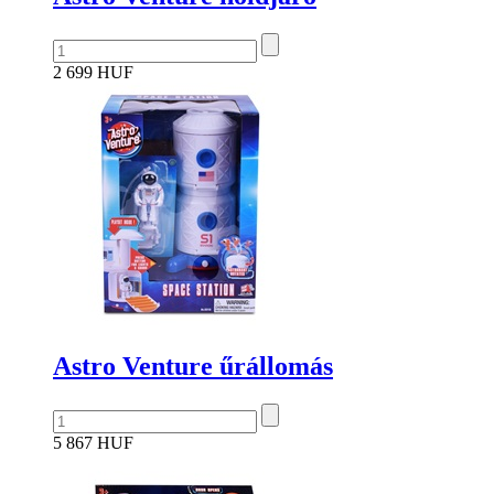
2 699 HUF
Astro Venture űrállomás
5 867 HUF