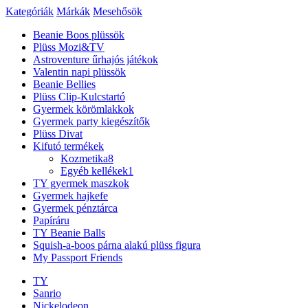
Kategóriák
Márkák
Mesehősök
Beanie Boos plüssök
Plüss Mozi&TV
Astroventure űrhajós játékok
Valentin napi plüssök
Beanie Bellies
Plüss Clip-Kulcstartó
Gyermek körömlakkok
Gyermek party kiegészítők
Plüss Divat
Kifutó termékek
Kozmetika
8
Egyéb kellékek
1
TY gyermek maszkok
Gyermek hajkefe
Gyermek pénztárca
Papíráru
TY Beanie Balls
Squish-a-boos párna alakú plüss figura
My Passport Friends
TY
Sanrio
Nickelodeon