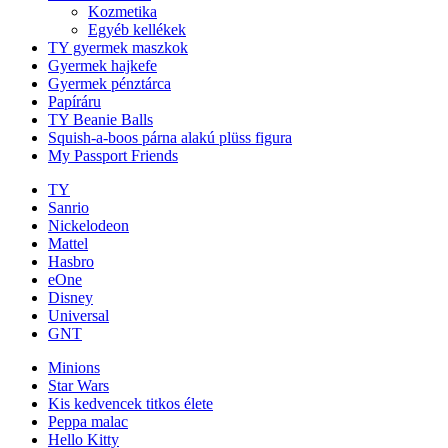
Kozmetika
Egyéb kellékek
TY gyermek maszkok
Gyermek hajkefe
Gyermek pénztárca
Papíráru
TY Beanie Balls
Squish-a-boos párna alakú plüss figura
My Passport Friends
TY
Sanrio
Nickelodeon
Mattel
Hasbro
eOne
Disney
Universal
GNT
Minions
Star Wars
Kis kedvencek titkos élete
Peppa malac
Hello Kitty