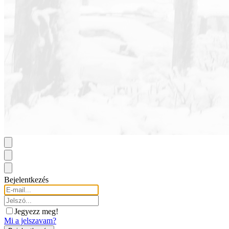
Bejelentkezés
Jegyezz meg!
Mi a jelszavam?