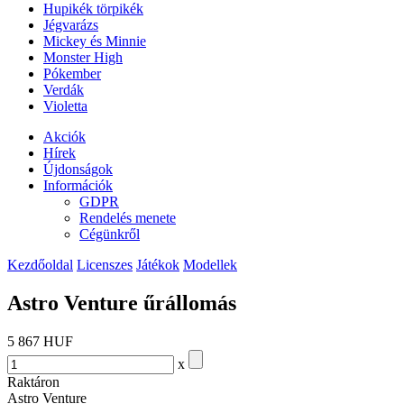
Hupikék törpikék
Jégvarázs
Mickey és Minnie
Monster High
Pókember
Verdák
Violetta
Akciók
Hírek
Újdonságok
Információk
GDPR
Rendelés menete
Cégünkről
Kezdőoldal
Licenszes
Játékok
Modellek
Astro Venture űrállomás
5 867 HUF
x
Raktáron
Astro Venture