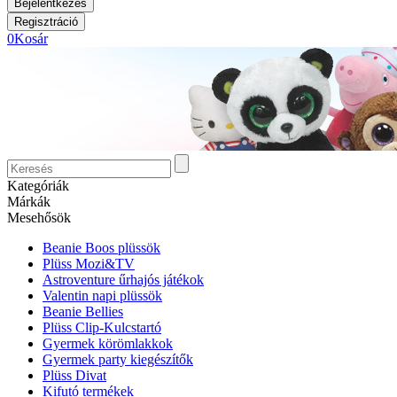
0
Kosár
Kategóriák
Márkák
Mesehősök
Beanie Boos plüssök
Plüss Mozi&TV
Astroventure űrhajós játékok
Valentin napi plüssök
Beanie Bellies
Plüss Clip-Kulcstartó
Gyermek körömlakkok
Gyermek party kiegészítők
Plüss Divat
Kifutó termékek