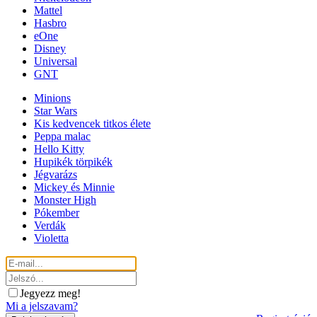
Mattel
Hasbro
eOne
Disney
Universal
GNT
Minions
Star Wars
Kis kedvencek titkos élete
Peppa malac
Hello Kitty
Hupikék törpikék
Jégvarázs
Mickey és Minnie
Monster High
Pókember
Verdák
Violetta
Jegyezz meg!
Mi a jelszavam?