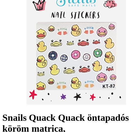
Snails Quack Quack öntapadós
köröm matrica,