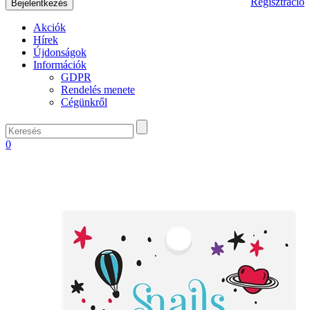
Regisztráció
Akciók
Hírek
Újdonságok
Információk
GDPR
Rendelés menete
Cégünkről
0