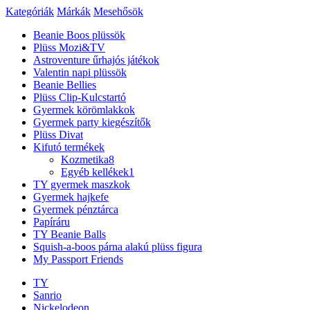
Kategóriák
Márkák
Mesehősök
Beanie Boos plüssök
Plüss Mozi&TV
Astroventure űrhajós játékok
Valentin napi plüssök
Beanie Bellies
Plüss Clip-Kulcstartó
Gyermek körömlakkok
Gyermek party kiegészítők
Plüss Divat
Kifutó termékek
Kozmetika
8
Egyéb kellékek
1
TY gyermek maszkok
Gyermek hajkefe
Gyermek pénztárca
Papíráru
TY Beanie Balls
Squish-a-boos párna alakú plüss figura
My Passport Friends
TY
Sanrio
Nickelodeon