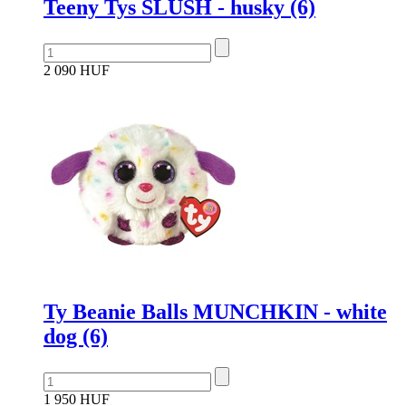
Teeny Tys SLUSH - husky (6)
2 090 HUF
Ty Beanie Balls MUNCHKIN - white
dog (6)
1 950 HUF