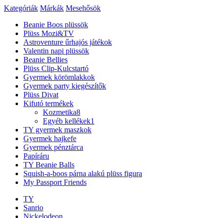
Kategóriák
Márkák
Mesehősök
Beanie Boos plüssök
Plüss Mozi&TV
Astroventure űrhajós játékok
Valentin napi plüssök
Beanie Bellies
Plüss Clip-Kulcstartó
Gyermek körömlakkok
Gyermek party kiegészítők
Plüss Divat
Kifutó termékek
Kozmetika
8
Egyéb kellékek
1
TY gyermek maszkok
Gyermek hajkefe
Gyermek pénztárca
Papíráru
TY Beanie Balls
Squish-a-boos párna alakú plüss figura
My Passport Friends
TY
Sanrio
Nickelodeon