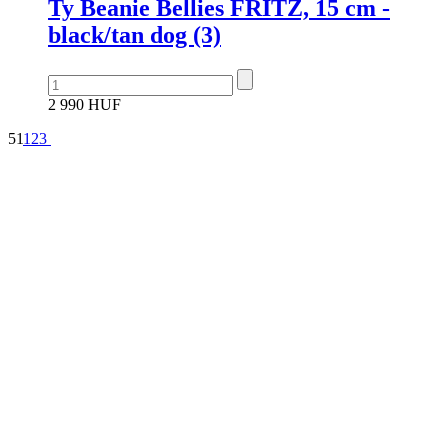
Ty Beanie Bellies FRITZ, 15 cm -
black/tan dog (3)
2 990 HUF
51
1
2
3