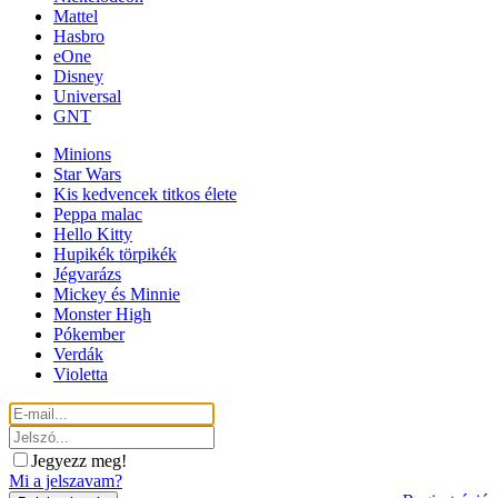
Mattel
Hasbro
eOne
Disney
Universal
GNT
Minions
Star Wars
Kis kedvencek titkos élete
Peppa malac
Hello Kitty
Hupikék törpikék
Jégvarázs
Mickey és Minnie
Monster High
Pókember
Verdák
Violetta
Jegyezz meg!
Mi a jelszavam?