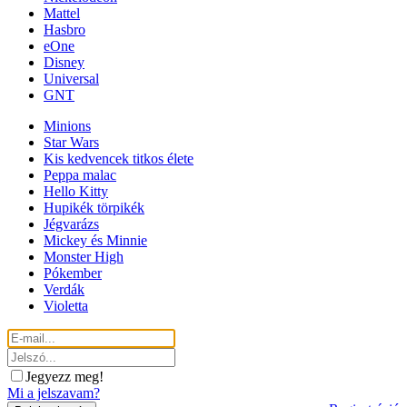
Mattel
Hasbro
eOne
Disney
Universal
GNT
Minions
Star Wars
Kis kedvencek titkos élete
Peppa malac
Hello Kitty
Hupikék törpikék
Jégvarázs
Mickey és Minnie
Monster High
Pókember
Verdák
Violetta
Jegyezz meg!
Mi a jelszavam?