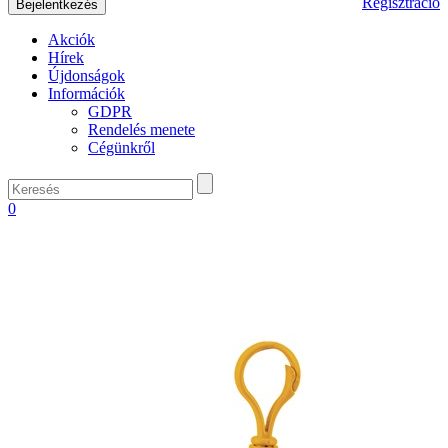
Regisztráció
Akciók
Hírek
Újdonságok
Információk
GDPR
Rendelés menete
Cégünkről
0