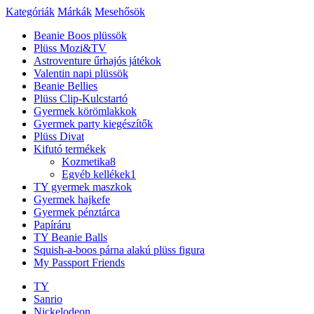
Kategóriák
Márkák
Mesehősök
Beanie Boos plüssök
Plüss Mozi&TV
Astroventure űrhajós játékok
Valentin napi plüssök
Beanie Bellies
Plüss Clip-Kulcstartó
Gyermek körömlakkok
Gyermek party kiegészítők
Plüss Divat
Kifutó termékek
Kozmetika
8
Egyéb kellékek
1
TY gyermek maszkok
Gyermek hajkefe
Gyermek pénztárca
Papíráru
TY Beanie Balls
Squish-a-boos párna alakú plüss figura
My Passport Friends
TY
Sanrio
Nickelodeon