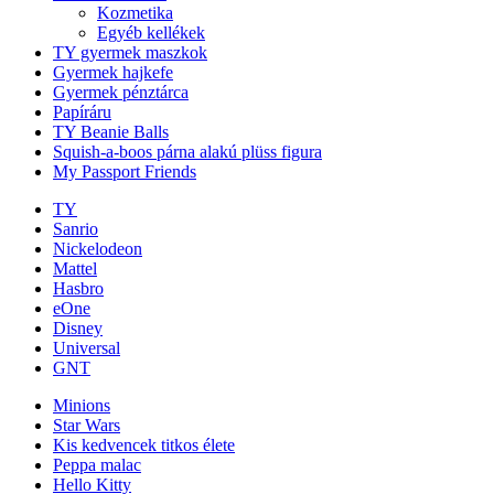
Kozmetika
Egyéb kellékek
TY gyermek maszkok
Gyermek hajkefe
Gyermek pénztárca
Papíráru
TY Beanie Balls
Squish-a-boos párna alakú plüss figura
My Passport Friends
TY
Sanrio
Nickelodeon
Mattel
Hasbro
eOne
Disney
Universal
GNT
Minions
Star Wars
Kis kedvencek titkos élete
Peppa malac
Hello Kitty