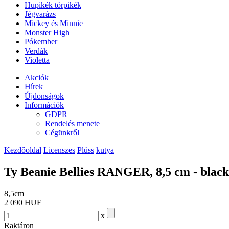
Hupikék törpikék
Jégvarázs
Mickey és Minnie
Monster High
Pókember
Verdák
Violetta
Akciók
Hírek
Újdonságok
Információk
GDPR
Rendelés menete
Cégünkről
Kezdőoldal
Licenszes
Plüss
kutya
Ty Beanie Bellies RANGER, 8,5 cm - black 
8,5cm
2 090 HUF
x
Raktáron