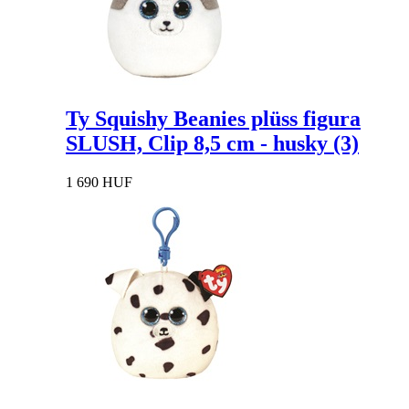
Ty Squishy Beanies plüss figura
SLUSH, Clip 8,5 cm - husky (3)
1 690 HUF