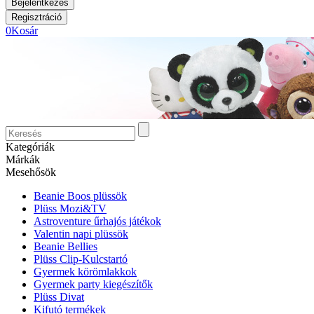
0
Kosár
Kategóriák
Márkák
Mesehősök
Beanie Boos plüssök
Plüss Mozi&TV
Astroventure űrhajós játékok
Valentin napi plüssök
Beanie Bellies
Plüss Clip-Kulcstartó
Gyermek körömlakkok
Gyermek party kiegészítők
Plüss Divat
Kifutó termékek