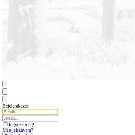
Bejelentkezés
Jegyezz meg!
Mi a jelszavam?