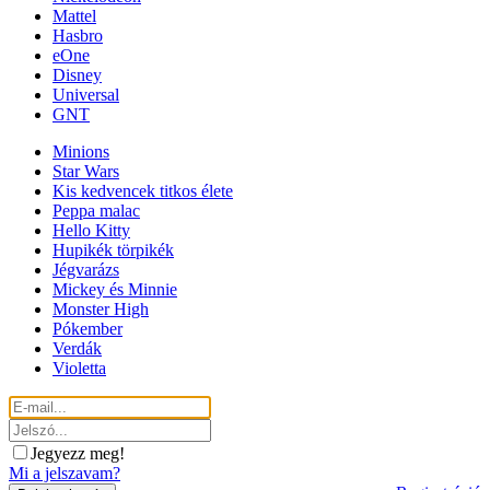
Mattel
Hasbro
eOne
Disney
Universal
GNT
Minions
Star Wars
Kis kedvencek titkos élete
Peppa malac
Hello Kitty
Hupikék törpikék
Jégvarázs
Mickey és Minnie
Monster High
Pókember
Verdák
Violetta
Jegyezz meg!
Mi a jelszavam?