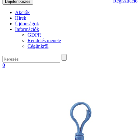
Regisztráció
Akciók
Hírek
Újdonságok
Információk
GDPR
Rendelés menete
Cégünkről
0