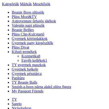
Kategóriák
Márkák
Mesehősök
Beanie Boos plüssök
Plüss Mozi&TV
Astroventure űrhajós játékok
Valentin napi plüssök
Beanie Bellies
Plüss Clip-Kulcstartó
Gyermek körömlakkok
Gyermek party kiegészítők
Plüss Divat
Kifutó termékek
Kozmetika
8
Egyéb kellékek
1
TY gyermek maszkok
Gyermek hajkefe
Gyermek pénztárca
Papíráru
TY Beanie Balls
Squish-a-boos párna alakú plüss figura
My Passport Friends
TY
Sanrio
Nickelodeon