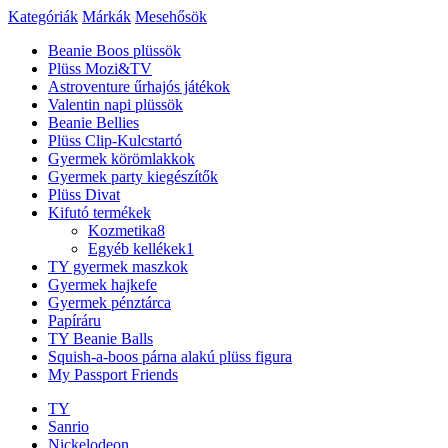
Kategóriák
Márkák
Mesehősök
Beanie Boos plüssök
Plüss Mozi&TV
Astroventure űrhajós játékok
Valentin napi plüssök
Beanie Bellies
Plüss Clip-Kulcstartó
Gyermek körömlakkok
Gyermek party kiegészítők
Plüss Divat
Kifutó termékek
Kozmetika
8
Egyéb kellékek
1
TY gyermek maszkok
Gyermek hajkefe
Gyermek pénztárca
Papíráru
TY Beanie Balls
Squish-a-boos párna alakú plüss figura
My Passport Friends
TY
Sanrio
Nickelodeon