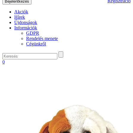
Regisztráció
Akciók
Hírek
Újdonságok
Információk
GDPR
Rendelés menete
Cégünkről
0