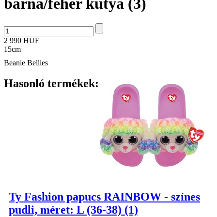
barna/fehér kutya (3)
2 990 HUF
15cm
Beanie Bellies
Hasonló termékek:
Ty Fashion papucs RAINBOW - színes
pudli, méret: L (36-38) (1)