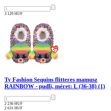
3 129 HUF
Ty Fashion Sequins flitteres mamusz
RAINBOW - pudli, méret: L (36-38) (1)
2 236 HUF
2 631 HUF