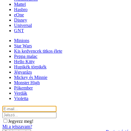
Mattel
Hasbro
eOne
Disney
Universal
GNT
Minions
Star Wars
Kis kedvencek titkos élete
Peppa malac
Hello Kitty
Hupikék törpikék
Jégvarázs
Mickey és Minnie
Monster High
Pókember
Verdák
Violetta
Jegyezz meg!
Mi a jelszavam?