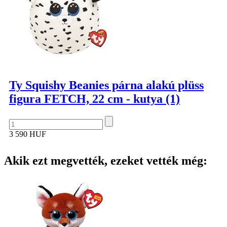
Ty Squishy Beanies párna alakú plüss
figura FETCH, 22 cm - kutya (1)
3 590 HUF
Akik ezt megvették, ezeket vették még: