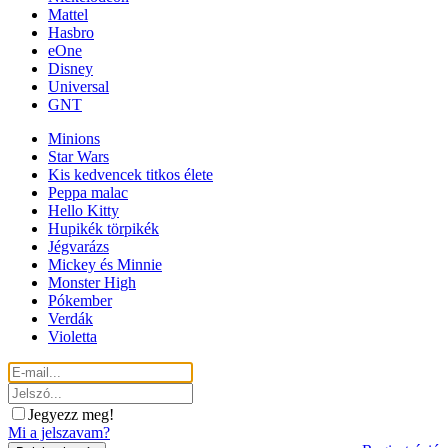
Mattel
Hasbro
eOne
Disney
Universal
GNT
Minions
Star Wars
Kis kedvencek titkos élete
Peppa malac
Hello Kitty
Hupikék törpikék
Jégvarázs
Mickey és Minnie
Monster High
Pókember
Verdák
Violetta
Jegyezz meg!
Mi a jelszavam?