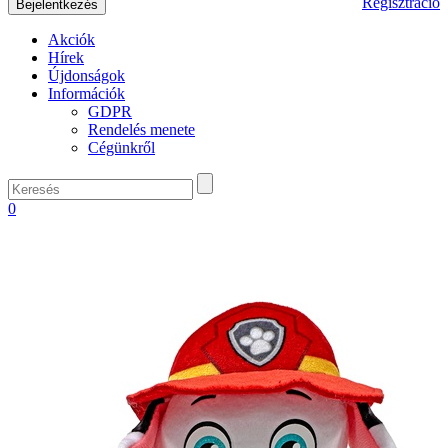
Regisztráció
Akciók
Hírek
Újdonságok
Információk
GDPR
Rendelés menete
Cégünkről
0