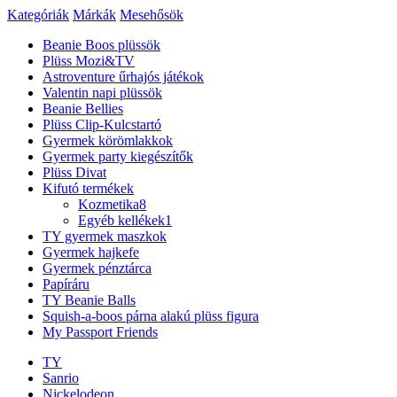
Kategóriák
Márkák
Mesehősök
Beanie Boos plüssök
Plüss Mozi&TV
Astroventure űrhajós játékok
Valentin napi plüssök
Beanie Bellies
Plüss Clip-Kulcstartó
Gyermek körömlakkok
Gyermek party kiegészítők
Plüss Divat
Kifutó termékek
Kozmetika
8
Egyéb kellékek
1
TY gyermek maszkok
Gyermek hajkefe
Gyermek pénztárca
Papíráru
TY Beanie Balls
Squish-a-boos párna alakú plüss figura
My Passport Friends
TY
Sanrio
Nickelodeon