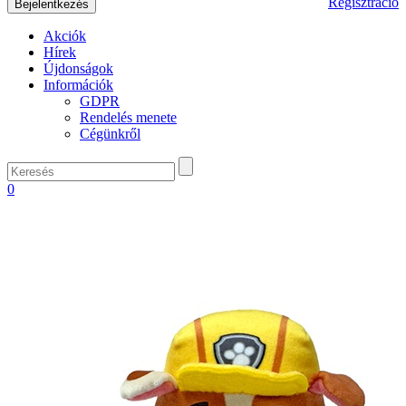
Regisztráció
Akciók
Hírek
Újdonságok
Információk
GDPR
Rendelés menete
Cégünkről
0