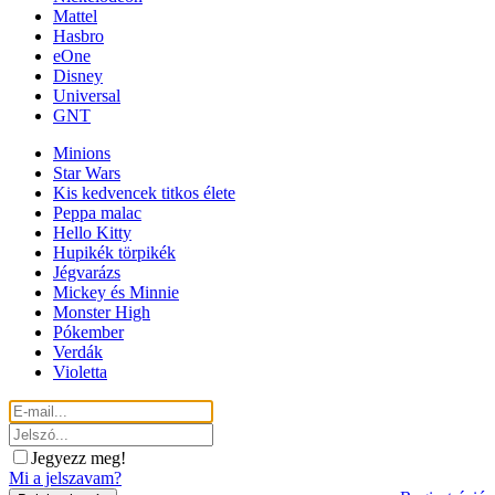
Mattel
Hasbro
eOne
Disney
Universal
GNT
Minions
Star Wars
Kis kedvencek titkos élete
Peppa malac
Hello Kitty
Hupikék törpikék
Jégvarázs
Mickey és Minnie
Monster High
Pókember
Verdák
Violetta
Jegyezz meg!
Mi a jelszavam?