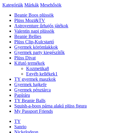
Kategóriák
Márkák
Mesehősök
Beanie Boos plüssök
Plüss Mozi&TV
Astroventure űrhajós játékok
Valentin napi plüssök
Beanie Bellies
Plüss Clip-Kulcstartó
Gyermek körömlakkok
Gyermek party kiegészítők
Plüss Divat
Kifutó termékek
Kozmetika
8
Egyéb kellékek
1
TY gyermek maszkok
Gyermek hajkefe
Gyermek pénztárca
Papíráru
TY Beanie Balls
Squish-a-boos párna alakú plüss figura
My Passport Friends
TY
Sanrio
Nickelodeon