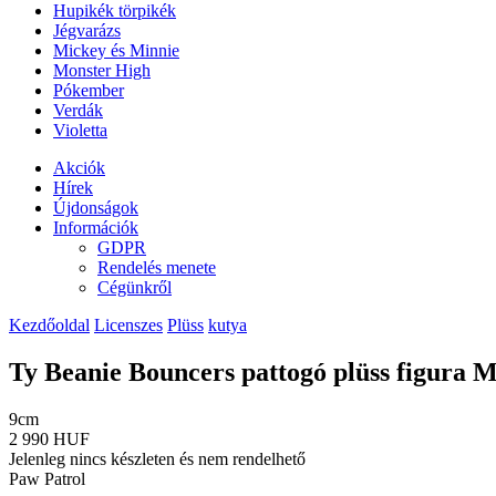
Hupikék törpikék
Jégvarázs
Mickey és Minnie
Monster High
Pókember
Verdák
Violetta
Akciók
Hírek
Újdonságok
Információk
GDPR
Rendelés menete
Cégünkről
Kezdőoldal
Licenszes
Plüss
kutya
Ty Beanie Bouncers pattogó plüss figura 
9cm
2 990 HUF
Jelenleg nincs készleten és nem rendelhető
Paw Patrol