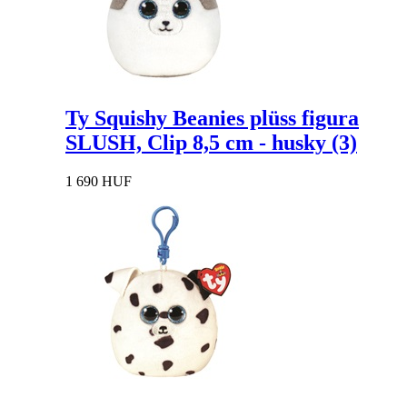
Ty Squishy Beanies plüss figura
SLUSH, Clip 8,5 cm - husky (3)
1 690 HUF