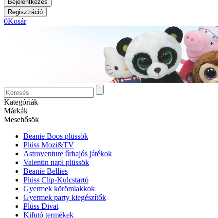
0
Kosár
Kategóriák
Márkák
Mesehősök
Beanie Boos plüssök
Plüss Mozi&TV
Astroventure űrhajós játékok
Valentin napi plüssök
Beanie Bellies
Plüss Clip-Kulcstartó
Gyermek körömlakkok
Gyermek party kiegészítők
Plüss Divat
Kifutó termékek