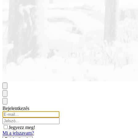
Bejelentkezés
Jegyezz meg!
Mi a jelszavam?