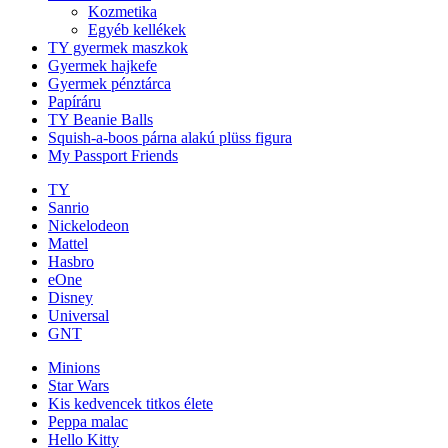
Kozmetika
Egyéb kellékek
TY gyermek maszkok
Gyermek hajkefe
Gyermek pénztárca
Papíráru
TY Beanie Balls
Squish-a-boos párna alakú plüss figura
My Passport Friends
TY
Sanrio
Nickelodeon
Mattel
Hasbro
eOne
Disney
Universal
GNT
Minions
Star Wars
Kis kedvencek titkos élete
Peppa malac
Hello Kitty