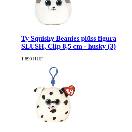
Ty Squishy Beanies plüss figura
SLUSH, Clip 8,5 cm - husky (3)
1 690 HUF