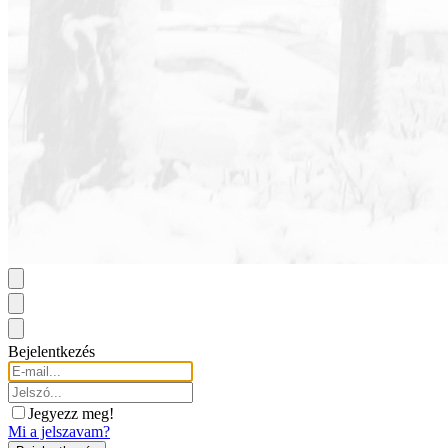
Bejelentkezés
Jegyezz meg!
Mi a jelszavam?