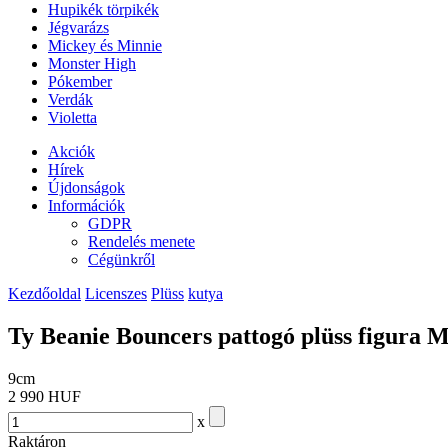
Hupikék törpikék
Jégvarázs
Mickey és Minnie
Monster High
Pókember
Verdák
Violetta
Akciók
Hírek
Újdonságok
Információk
GDPR
Rendelés menete
Cégünkről
Kezdőoldal
Licenszes
Plüss
kutya
Ty Beanie Bouncers pattogó plüss figura 
9cm
2 990 HUF
x
Raktáron