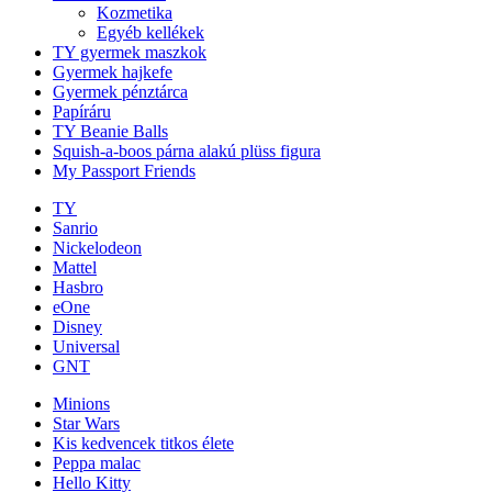
Kozmetika
Egyéb kellékek
TY gyermek maszkok
Gyermek hajkefe
Gyermek pénztárca
Papíráru
TY Beanie Balls
Squish-a-boos párna alakú plüss figura
My Passport Friends
TY
Sanrio
Nickelodeon
Mattel
Hasbro
eOne
Disney
Universal
GNT
Minions
Star Wars
Kis kedvencek titkos élete
Peppa malac
Hello Kitty