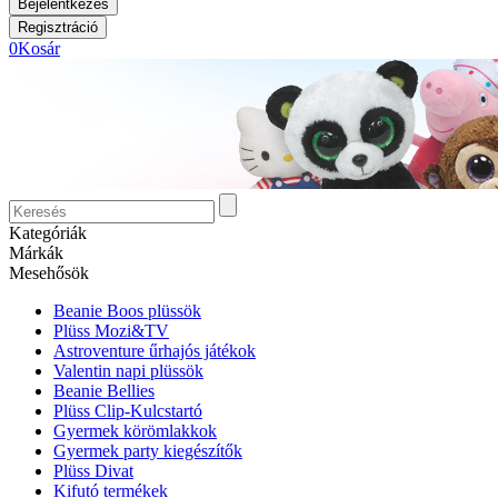
0
Kosár
Kategóriák
Márkák
Mesehősök
Beanie Boos plüssök
Plüss Mozi&TV
Astroventure űrhajós játékok
Valentin napi plüssök
Beanie Bellies
Plüss Clip-Kulcstartó
Gyermek körömlakkok
Gyermek party kiegészítők
Plüss Divat
Kifutó termékek